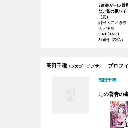
#違法ガール 履
ない私の裏バイ
（完）
阿部ベア／原作
人／漫画
2026/03/09
814円（税込）
高田千種
プロフィ
（タカダ・チグサ）
高田千種
この著者の