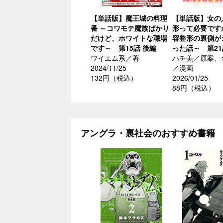
【単話版】魔王城の料理
【単話版】女の
番 ～コワモテ魔族ばかり
形って必要です
だけど、ホワイトな職場
容整形の裏側が
です～ 第15話 後編
った話～ 第21
ワイエム系／著
パチ美／原案、
2024/11/25
／漫画
132円（税込）
2026/01/25
88円（税込）
アングラ・裏社会のおすすめ書籍