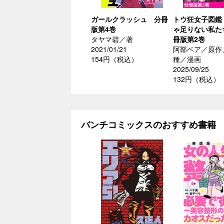
ガールクラッシュ 分冊
トウ狂女子図鑑
版第4巻
ゃ足りない私た
タヤマ碧／著
冊版第2巻
2021/01/21
阿部ベア／原作
154円（税込）
種／漫画
2025/09/25
132円（税込）
バンチコミックスのおすすめ書籍