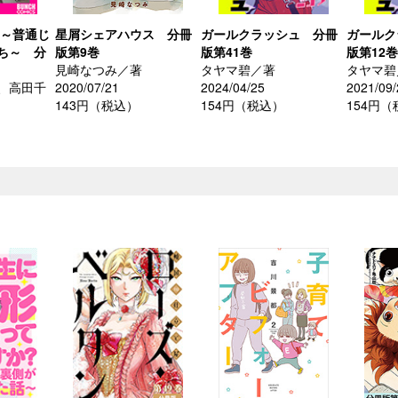
 ～普通じ
星屑シェアハウス 分冊
ガールクラッシュ 分冊
ガールク
ち～ 分
版第9巻
版第41巻
版第12巻
見崎なつみ／著
タヤマ碧／著
タヤマ碧
、高田千
2020/07/21
2024/04/25
2021/09/
143円（税込）
154円（税込）
154円