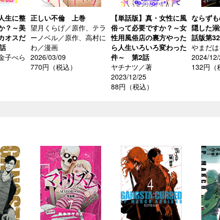
人生に整
正しい不倫 上巻
【単話版】真・女性に風
ならずも
か？～美
望月くらげ／原作、テラ
俗って必要ですか？～女
隠した溺
カオスだ
ーノベル／原作、高村に
性用風俗店の裏方やった
話版第3
話
わ／漫画
ら人生いろいろ変わった
やまだは
金子べら
2026/03/09
件～ 第2話
2024/12/
770円（税込）
ヤチナツ／著
132円
2023/12/25
88円（税込）