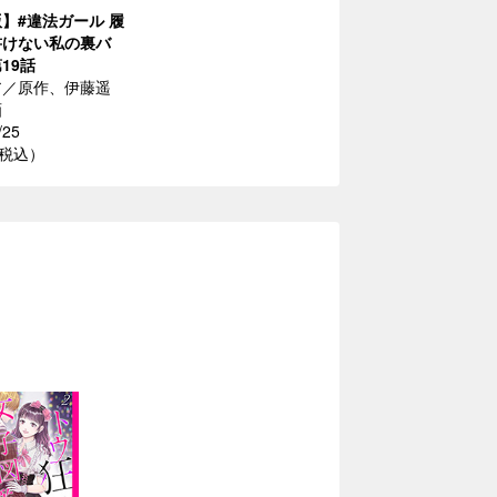
】#違法ガール 履
書けない私の裏バ
19話
ア／原作、伊藤遥
画
/25
（税込）