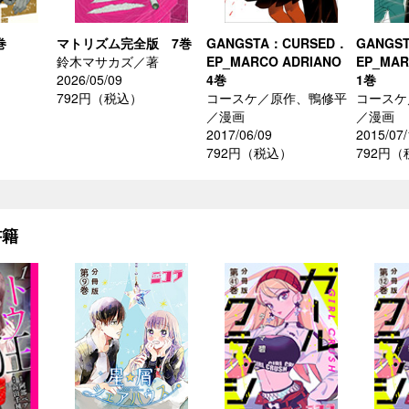
巻
マトリズム完全版 7巻
GANGSTA：CURSED．
GANGS
鈴木マサカズ／著
EP_MARCO ADRIANO
EP_MA
2026/05/09
4巻
1巻
792円（税込）
コースケ／原作、鴨修平
コースケ
／漫画
／漫画
2017/06/09
2015/07/
792円（税込）
792円
書籍