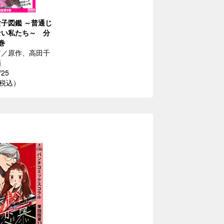
子図鑑 ～普通じ
ない私たち～ 分
巻
ア／原作、高田千
画
/25
（税込）