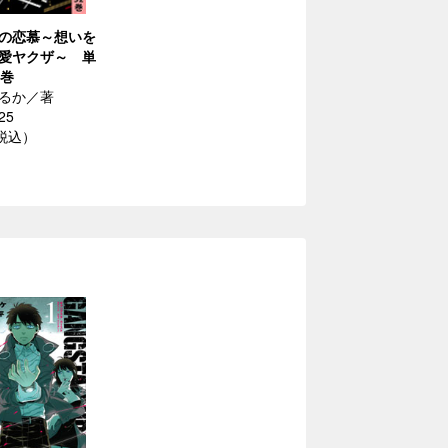
の恋慕～想いを
愛ヤクザ～ 単
2巻
るか／著
25
（税込）