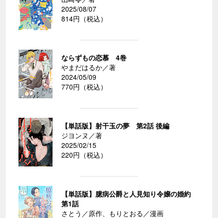
2025/08/07
814円（税込）
ならずもの恋慕 4巻
やまだはるか／著
2024/05/09
770円（税込）
【単話版】射干玉の夢 第2話 後編
ジヨンヌ／著
2025/02/15
220円（税込）
【単話版】臆病公爵と人見知り令嬢の婚約
第1話
さとう／原作、もりとおる／漫画