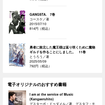
GANGSTA. 7巻
コースケ／著
2015/07/10
814円（税込）
勇者に敗北した魔王様は返り咲くために魔物
ギルドを作ることにしました。 11巻
とうろう／著
2025/05/09
792円（税込）
電子オリジナルのおすすめ書籍
I am at the service of Music
(Kangaeruhito)
グスターボ・ドゥダメル／著、グスタフ・モ