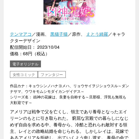
テンマアコ
／漫画、
黒猫子猫
／原作、
えとう綺羅
／キャラ
クターデザイン
配信開始日： 2023/10/04
価格：68円（税込）
電子オリジナル
女性コミック
ファンタジー
作品カナ：キョウシンノハナヨメハ、リョウサイヲジショウスル～ダン
ナサマ、ウワキモムシモダイカンゲイデス～
シリーズ名： 凶神の花嫁は、良妻を自称する～旦那様、浮気も無視も
大歓迎です～
アメリアは戦争で父を亡くし、領主であり養母となったエイ
リーンのもとに引き取られた。 窮屈な宮殿での暮らしになじ
めず自由を求める中、養母から、冷酷と恐れられ敵対する領
主、レイとの政略結婚を命じられる。 しかしレイは、花嫁で
あるアメリアを拒絶し、出ていくよう申し渡す。 養母の命で