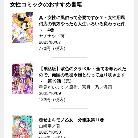
女性コミックのおすすめ書籍
真・女性に風俗って必要ですか？～女性用風
俗店の裏方やったら人生いろいろ変わった件
～ 4巻
ヤチナツ／著
2025/08/07
770円（税込）
【単話版】紫色のクラベル ～全てを奪われた
ので、傾国の悪役令嬢となって返り咲きます
～ 第19話（完）
星見だいふく／原作、冨月一乃／漫画
2025/10/09
132円（税込）
恋せよキモノ乙女 分冊版第11巻
山崎零／著
2023/10/30
132円（税込）