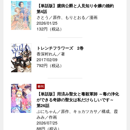
【単話版】臆病公爵と人見知り令嬢の婚約
第4話
さとう／原作、もりとおる／漫画
2026/01/25
132円（税込）
トレンチフラワーズ 2巻
香深村れん／著
2017/02/09
792円（税込）
【単話版】用済み聖女と毒殺軍師 ～毒の浄化
ができる奇跡の聖女は私だけらしいです～
第26話
ぷにちゃん／原作、キョカツカサ／構成、霞
みみ／作画
2026/07/25
88円（税込）