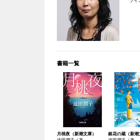
ブイ
書籍一覧
月桃夜（新潮文庫）
銀花の蔵（新潮
遠田潤子／著
遠田潤子／著