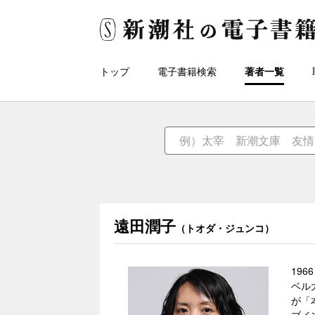
トップ
電子書籍検索
著者一覧
遠田潤子
（トオダ・ジュンコ）
19
ベル
が「