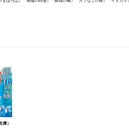
ンまほろば』『廃墟の白墨』『銀花の蔵』『人でなしの櫻』『イオカス
文庫）