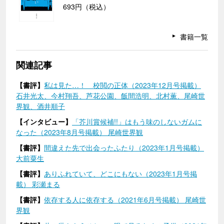
693円（税込）
書籍一覧
関連記事
【書評】
私は見た…！ 校閲の正体（2023年12月号掲載）
石井光太、今村翔吾、芦花公園、飯間浩明、北村薫、尾崎世
界観、酒井順子
【インタビュー】
「芥川賞候補!!」はもう味のしないガムに
なった（2023年8月号掲載） 尾崎世界観
【書評】
間違えた先で出会ったふたり（2023年1月号掲載）
大前粟生
【書評】
ありふれていて、どこにもない（2023年1月号掲
載） 彩瀬まる
【書評】
依存する人に依存する（2021年6月号掲載） 尾崎世
界観