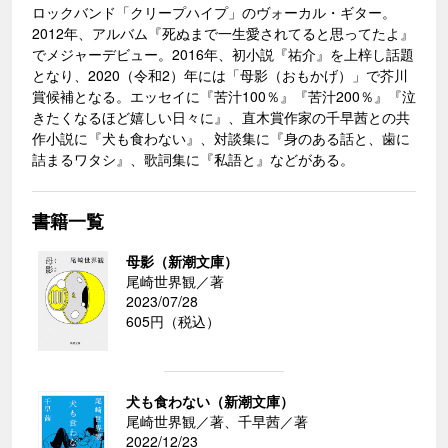
ロックバンド「クリープハイプ」のヴォーカル・ギター。
2012年、アルバム『死ぬまで一生愛されてると思ってたよ』
でメジャーデビュー。2016年、初小説『祐介』を上梓し話題
となり、2020（令和2）年には「母影（おもかげ）」で芥川
賞候補となる。エッセイに『苦汁100％』『苦汁200％』『泣
きたくなるほど嬉しい日々に』、直木賞作家の千早茜との共
作小説に『犬も食わない』、対談集に『身のある話と、歯に
詰まるワタシ』、歌詞集に『私語と』などがある。
書籍一覧
母影（新潮文庫）
尾崎世界観／著
2023/07/28
605円（税込）
犬も食わない（新潮文庫）
尾崎世界観／著、千早茜／著
2022/12/23