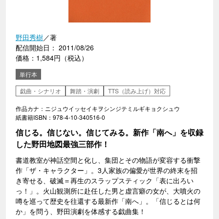
野田秀樹
／著
配信開始日： 2011/08/26
価格：1,584円（税込）
単行本
戯曲・シナリオ
舞踏・演劇
TTS（読み上げ）対応
作品カナ：ニジュウイッセイキヲシンジテミルギキョクシュウ
紙書籍ISBN：978-4-10-340516-0
信じる。信じない。信じてみる。新作「南へ」を収録
した野田地図最強三部作！
書道教室が神話空間と化し、集団とその物語が変容する衝撃
作「ザ・キャラクター」。3人家族の偏愛が世界の終末を招
き寄せる、破滅＝再生のスラップスティック「表に出ろい
っ！」。火山観測所に赴任した男と虚言癖の女が、大噴火の
噂を巡って歴史を往還する最新作「南へ」。「信じるとは何
か」を問う、野田演劇を体感する戯曲集！