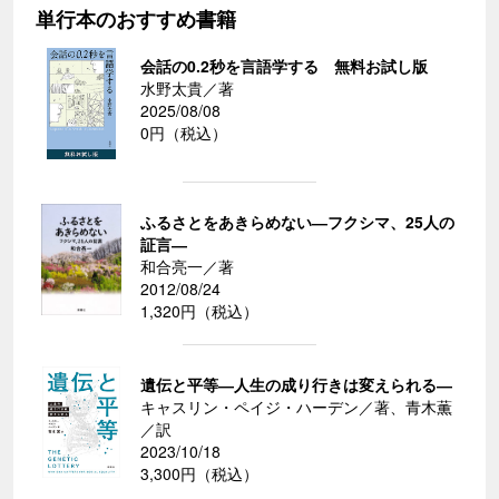
単行本のおすすめ書籍
会話の0.2秒を言語学する 無料お試し版
水野太貴／著
2025/08/08
0円（税込）
ふるさとをあきらめない―フクシマ、25人の
証言―
和合亮一／著
2012/08/24
1,320円（税込）
遺伝と平等―人生の成り行きは変えられる―
キャスリン・ペイジ・ハーデン／著、青木薫
／訳
2023/10/18
3,300円（税込）