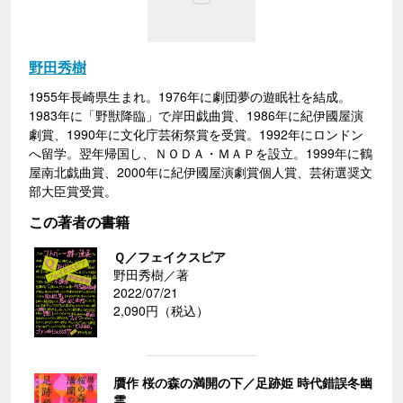
野田秀樹
1955年長崎県生まれ。1976年に劇団夢の遊眠社を結成。
1983年に「野獣降臨」で岸田戯曲賞、1986年に紀伊國屋演
劇賞、1990年に文化庁芸術祭賞を受賞。1992年にロンドン
へ留学。翌年帰国し、ＮＯＤＡ・ＭＡＰを設立。1999年に鶴
屋南北戯曲賞、2000年に紀伊國屋演劇賞個人賞、芸術選奨文
部大臣賞受賞。
この著者の書籍
Ｑ／フェイクスピア
野田秀樹／著
2022/07/21
2,090円（税込）
贋作 桜の森の満開の下／足跡姫 時代錯誤冬幽
霊