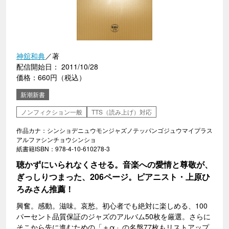
神舘和典
／著
配信開始日： 2011/10/28
価格：660円（税込）
新潮新書
ノンフィクション一般
TTS（読み上げ）対応
作品カナ：シンショデニュウモンジャズノテッパンゴジュウマイプラス
アルファシンチョウシンショ
紙書籍ISBN：978-4-10-610278-3
聴かずにいられなくさせる。音楽への愛情と尊敬が、
ぎっしりつまった、206ページ。ピアニスト・上原ひ
ろみさん推薦！
興奮。感動。滋味。哀愁。初心者でも絶対に楽しめる、100
パーセント品質保証のジャズのアルバム50枚を厳選。さらに
そこから先に進むための「＋α」の名盤77枚もリストアップ