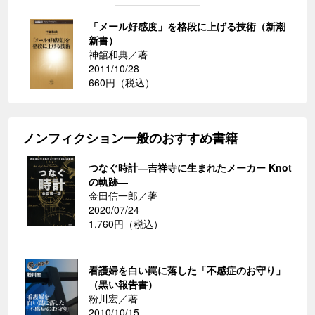
「メール好感度」を格段に上げる技術（新潮
新書）
神舘和典／著
2011/10/28
660円（税込）
ノンフィクション一般のおすすめ書籍
つなぐ時計―吉祥寺に生まれたメーカー Knot
の軌跡―
金田信一郎／著
2020/07/24
1,760円（税込）
看護婦を白い罠に落した「不感症のお守り」
（黒い報告書）
粉川宏／著
2010/10/15