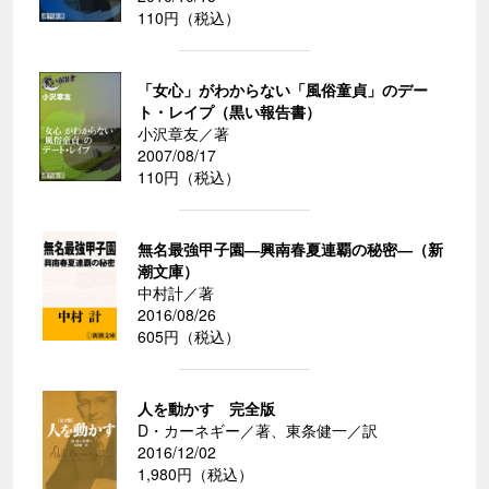
110円（税込）
「女心」がわからない「風俗童貞」のデー
ト・レイプ（黒い報告書）
小沢章友／著
2007/08/17
110円（税込）
無名最強甲子園―興南春夏連覇の秘密―（新
潮文庫）
中村計／著
2016/08/26
605円（税込）
人を動かす 完全版
D・カーネギー／著、東条健一／訳
2016/12/02
1,980円（税込）