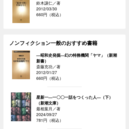
鈴木譲仁／著
2012/03/30
660円（税込）
ノンフィクション一般のおすすめ書籍
―昭和史発掘―幻の特務機関「ヤマ」（新潮
新書）
斎藤充功／著
2012/01/27
660円（税込）
星新一―一〇〇一話をつくった人―（下）
（新潮文庫）
最相葉月／著
2024/09/27
781円（税込）