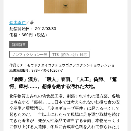
鈴木譲仁
／著
配信開始日： 2012/03/30
価格：660円（税込）
新潮新書
ノンフィクション一般
TTS（読み上げ）対応
作品カナ：モウドクタイコクチュウゴクヲユクシンチョウシンショ
紙書籍ISBN：978-4-10-610267-7
「劇薬」漢方、「殺人」春雨、「人工」偽卵、「驚
愕」癌村……。想像を絶する汚れた大地。
化学物質まみれの偽食品工場、劇薬すれすれの漢方薬、各地
に点在する「癌村」……日本では考えられない杜撰な食の安
全基準と環境汚染。「冷凍ギョーザ事件」は起こるべくして
起きたのだ。十年以上にわたって現場に足を運び取材を続け
てきた著者が、発がん性薬品で漂白する春雨、本物そっくり
に作り上げる人造卵、冬瓜に合成着色料を入れて作られた月