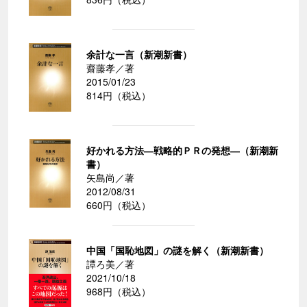
余計な一言（新潮新書）
齋藤孝／著
2015/01/23
814円（税込）
好かれる方法―戦略的ＰＲの発想―（新潮新
書）
矢島尚／著
2012/08/31
660円（税込）
中国「国恥地図」の謎を解く（新潮新書）
譚ろ美／著
2021/10/18
968円（税込）