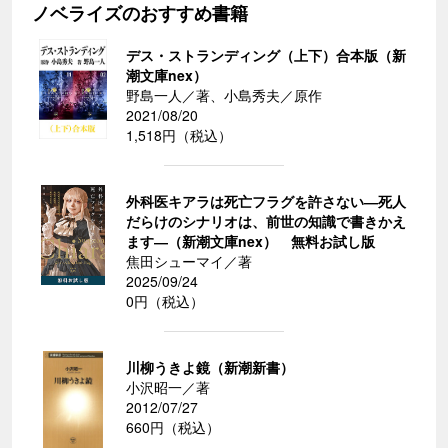
ノベライズのおすすめ書籍
デス・ストランディング（上下）合本版（新
潮文庫nex）
野島一人／著、小島秀夫／原作
2021/08/20
1,518円（税込）
外科医キアラは死亡フラグを許さない―死人
だらけのシナリオは、前世の知識で書きかえ
ます―（新潮文庫nex） 無料お試し版
焦田シューマイ／著
2025/09/24
0円（税込）
川柳うきよ鏡（新潮新書）
小沢昭一／著
2012/07/27
660円（税込）