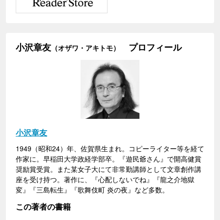
小沢章友
プロフィール
（オザワ・アキトモ）
小沢章友
1949（昭和24）年、佐賀県生まれ。コピーライター等を経て
作家に。早稲田大学政経学部卒。『遊民爺さん』で開高健賞
奨励賞受賞。また某女子大にて非常勤講師として文章創作講
座を受け持つ。著作に、『心配しないでね』『龍之介地獄
変』『三島転生』『歌舞伎町 炎の夜』など多数。
この著者の書籍