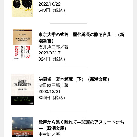
2022/10/22
649円（税込）
東京大学の式辞―歴代総長の贈る言葉―（新
潮新書）
石井洋二郎／著
2023/03/17
924円（税込）
決闘者 宮本武蔵（下）（新潮文庫）
柴田錬三郎／著
2000/12/01
825円（税込）
歓声から遠く離れて―悲運のアスリートたち
―（新潮文庫）
中村計／著