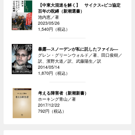
【中東大混迷を解く】 サイクス=ピコ協定
百年の呪縛（新潮選書）
池内恵／著
2023/05/26
1,540円（税込）
暴露―スノーデンが私に託したファイル―
グレン・グリーンウォルド／著、田口俊樹／
訳、濱野大道／訳、武藤陽生／訳
2014/05/14
1,870円（税込）
考える障害者（新潮新書）
ホーキング青山／著
2017/12/22
792円（税込）