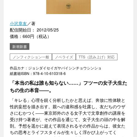
小沢章友
／著
配信開始日： 2012/05/25
価格：660円（税込）
新潮新書
ノンフィクション一般
ノベライズ
TTS（読み上げ）対応
作品カナ：ジョシダイセイガヤバイシンチョウシンショ
紙書籍ISBN：978-4-10-610318-6
「本当の私は誰も知らない……」フツーの女子大生た
ちの生の本音――。
「キレる」心理を鋭く分析したかと思えば、奔放に性体験と
性的妄想を描き出す。親への違和感を吐露し、友だちのウザ
さにむかつく――東京郊外のさる女子大で文章創作の講座を
受け持つ著者が、その作品を通じて、女子大生の頭の中を解
剖。予想を遥かに超えて表現されるその作品からは、彼女た
ちの思考とライフスタイルが生々しく浮かび上がってく