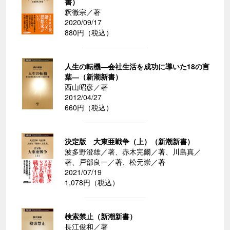
書）
釈徹宗／著
2020/09/17
880円（税込）
人生の転機―会社生活を成功に導いた18の言
葉―（新潮新書）
西山昭彦／著
2012/04/27
660円（税込）
決定版 大東亜戦争（上）（新潮新書）
波多野澄雄／著、赤木完爾／著、川島真／
著、戸部良一／著、松元崇／著
2021/07/19
1,078円（税込）
検索禁止（新潮新書）
長江俊和／著