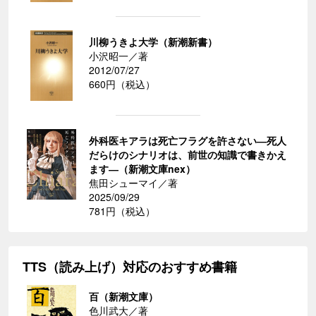
川柳うきよ大学（新潮新書）
小沢昭一／著
2012/07/27
660円（税込）
外科医キアラは死亡フラグを許さない―死人
だらけのシナリオは、前世の知識で書きかえ
ます―（新潮文庫nex）
焦田シューマイ／著
2025/09/29
781円（税込）
TTS（読み上げ）対応のおすすめ書籍
百（新潮文庫）
色川武大／著