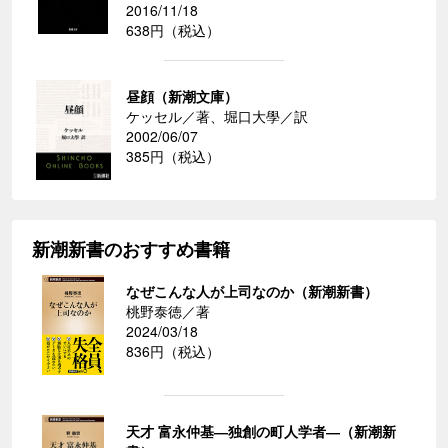
2016/11/18
638円（税込）
昼顔（新潮文庫）
ケッセル／著、堀口大學／訳
2002/06/07
385円（税込）
新潮新書のおすすめ書籍
なぜこんな人が上司なのか（新潮新書）
桃野泰徳／著
2024/03/18
836円（税込）
天才 富永仲基―独創の町人学者―（新潮新