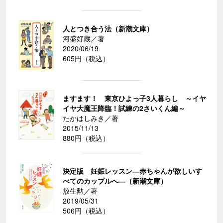
人とつき合う法（新潮文庫）
河盛好蔵／著
2020/06/19
605円（税込）
ますます！ 東京ひよっ子3人暮らし ～イヤ
イヤ大魔王降臨！試練の2さいくん編～
たかはしみき／著
2015/11/13
880円（税込）
決定版 妊娠レッスン―赤ちゃんが欲しいす
べてのカップルへ―（新潮文庫）
放生勲／著
2019/05/31
506円（税込）