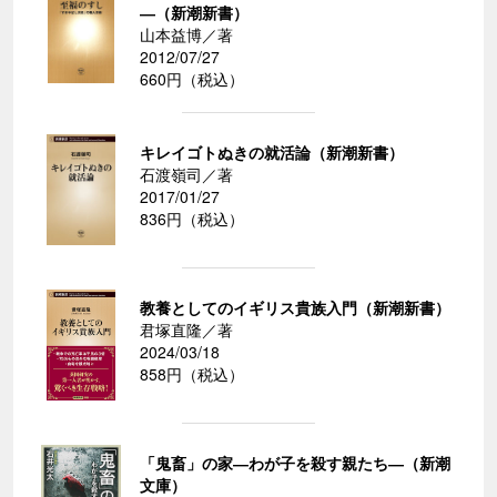
―（新潮新書）
山本益博／著
2012/07/27
660円（税込）
キレイゴトぬきの就活論（新潮新書）
石渡嶺司／著
2017/01/27
836円（税込）
教養としてのイギリス貴族入門（新潮新書）
君塚直隆／著
2024/03/18
858円（税込）
「鬼畜」の家―わが子を殺す親たち―（新潮
文庫）