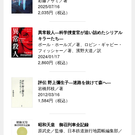
彩藤アザミ／著
2025/07/16
2,035円（税込）
異常殺人―科学捜査官が追い詰めたシリアル
キラーたち―
ポール・ホールズ／著、ロビン・ギャビー・
フィッシャー／著、濱野大道／訳
2024/01/17
2,860円（税込）
評伝 野上彌生子―迷路を抜けて森へ―
岩橋邦枝／著
2012/03/16
1,584円（税込）
昭和天皇 御召列車全記録
原武史／監修、日本鉄道旅行地図帳編集部／