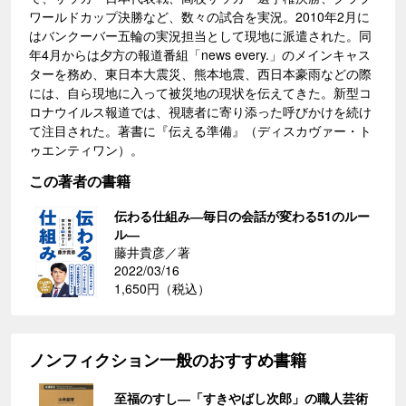
ワールドカップ決勝など、数々の試合を実況。2010年2月に
はバンクーバー五輪の実況担当として現地に派遣された。同
年4月からは夕方の報道番組「news every.」のメインキャス
ターを務め、東日本大震災、熊本地震、西日本豪雨などの際
には、自ら現地に入って被災地の現状を伝えてきた。新型コ
ロナウイルス報道では、視聴者に寄り添った呼びかけを続け
て注目された。著書に『伝える準備』（ディスカヴァー・ト
ゥエンティワン）。
この著者の書籍
伝わる仕組み―毎日の会話が変わる51のルー
ル―
藤井貴彦／著
2022/03/16
1,650円（税込）
ノンフィクション一般のおすすめ書籍
至福のすし―「すきやばし次郎」の職人芸術