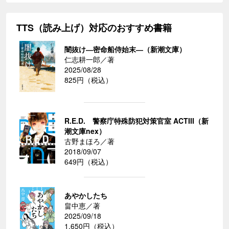
TTS（読み上げ）対応のおすすめ書籍
闇抜け―密命船侍始末―（新潮文庫）
仁志耕一郎／著
2025/08/28
825円（税込）
R.E.D. 警察庁特殊防犯対策官室 ACTIII（新
潮文庫nex）
古野まほろ／著
2018/09/07
649円（税込）
あやかしたち
畠中恵／著
2025/09/18
1,650円（税込）