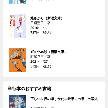
姥ざかり（新潮文庫）
田辺聖子／著
2016/11/11
737円（税込）
1R1分34秒（新潮文庫）
町屋良平／著
2021/11/27
572円（税込）
単行本のおすすめ書籍
正しい世界の壊しかた―最果ての果ての殺人
―