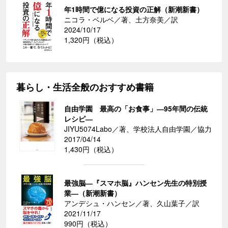
年1時間で億になる投資の正解（新潮新書）
ニコラ・ベルベ／著、土方奈美／訳
2024/10/17
1,320円（税込）
暮らし・生活全般のおすすめ書籍
自由学園 最高の「お食事」―95年間の伝統
レシピ―
JIYU5074Labo／著、学校法人自由学園／協力
2017/04/14
1,430円（税込）
最強脳―『スマホ脳』ハンセン先生の特別授
業―（新潮新書）
アンデシュ・ハンセン／著、久山葉子／訳
2021/11/17
990円（税込）