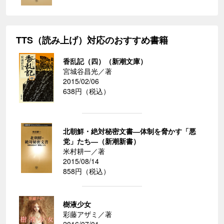
TTS（読み上げ）対応のおすすめ書籍
香乱記（四）（新潮文庫）
宮城谷昌光／著
2015/02/06
638円（税込）
北朝鮮・絶対秘密文書―体制を脅かす「悪
党」たち―（新潮新書）
米村耕一／著
2015/08/14
858円（税込）
樹液少女
彩藤アザミ／著