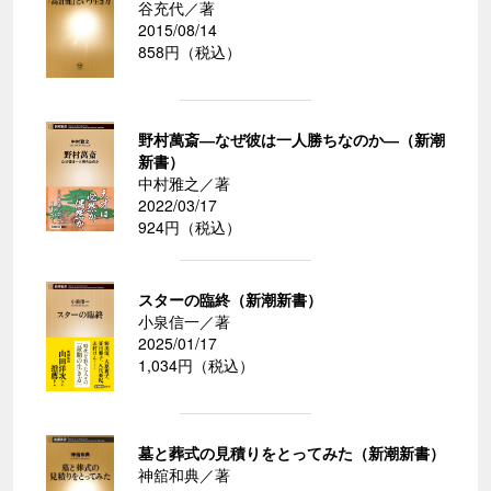
谷充代／著
2015/08/14
858円（税込）
野村萬斎―なぜ彼は一人勝ちなのか―（新潮
新書）
中村雅之／著
2022/03/17
924円（税込）
スターの臨終（新潮新書）
小泉信一／著
2025/01/17
1,034円（税込）
墓と葬式の見積りをとってみた（新潮新書）
神舘和典／著