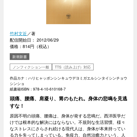
竹村文近
／著
配信開始日： 2012/06/29
価格：814円（税込）
新潮新書
ノンフィクション一般
TTS（読み上げ）対応
作品カナ：ハリヒャッポンシンキュウデヨミガエルシンタイシンチョウ
シンショ
紙書籍ISBN：978-4-10-610168-7
頭痛、腰痛、肩凝り、胃のもたれ。身体の悲鳴を見逃
すな！
原因不明の頭痛、腰痛は、身体が発する悲鳴だ。西洋医学だ
けでは根本的な解決にはならない。不規則な生活習慣、様々
なストレスにさらされ続ける現代人は、身体が本来持ってい
る力を失ってしまっている。免疫力、自然治癒力という、人