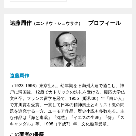
遠藤周作
プロフィール
（エンドウ・シュウサク）
遠藤周作
（1923-1996）東京生れ。幼年期を旧満州大連で過ごし、神
戸に帰国後、12歳でカトリックの洗礼を受ける。慶応大学仏
文科卒。フランス留学を経て、1955（昭和30）年「白い人」
で芥川賞を受賞。一貫して日本の精神風土とキリスト教の問
題を追究する一方、ユーモア作品、歴史小説も多数ある。主
な作品は『海と毒薬』『沈黙』『イエスの生涯』『侍』『ス
キャンダル』等。1995（平成7）年、文化勲章受章。
この著者の書籍