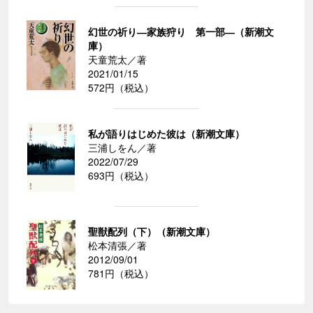
幻世の祈り―家族狩り 第一部―（新潮文
庫）
天童荒太／著
2021/01/15
572円（税込）
私が語りはじめた彼は（新潮文庫）
三浦しをん／著
2022/07/29
693円（税込）
聖獣配列（下）（新潮文庫）
松本清張／著
2012/09/01
781円（税込）