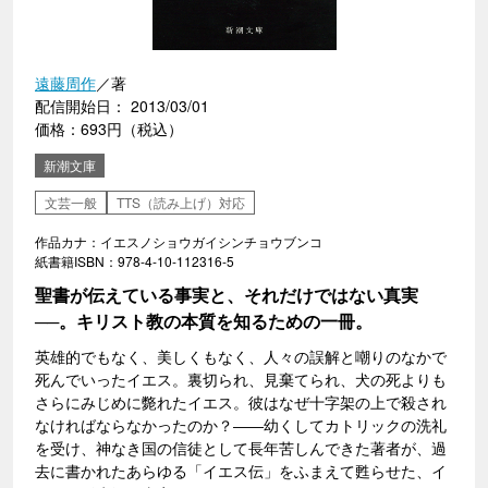
遠藤周作
／著
配信開始日： 2013/03/01
価格：693円（税込）
新潮文庫
文芸一般
TTS（読み上げ）対応
作品カナ：イエスノショウガイシンチョウブンコ
紙書籍ISBN：978-4-10-112316-5
聖書が伝えている事実と、それだけではない真実
──。キリスト教の本質を知るための一冊。
英雄的でもなく、美しくもなく、人々の誤解と嘲りのなかで
死んでいったイエス。裏切られ、見棄てられ、犬の死よりも
さらにみじめに斃れたイエス。彼はなぜ十字架の上で殺され
なければならなかったのか？――幼くしてカトリックの洗礼
を受け、神なき国の信徒として長年苦しんできた著者が、過
去に書かれたあらゆる「イエス伝」をふまえて甦らせた、イ