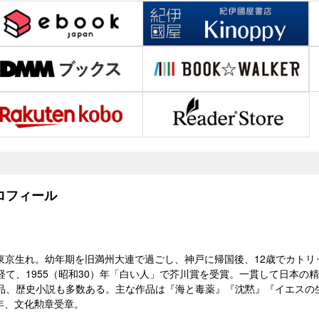
フィール
96）東京生れ。幼年期を旧満州大連で過ごし、神戸に帰国後、12歳でカ
経て、1955（昭和30）年「白い人」で芥川賞を受賞。一貫して日本の
品、歴史小説も多数ある。主な作品は『海と毒薬』『沈黙』『イエスの
）年、文化勲章受章。