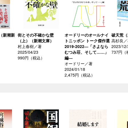
（新潮新
街とその不確かな壁
オードリーのオールナイ
破天荒（
（上）（新潮文庫）
トニッポン トーク傑作選
高杉良／
村上春樹／著
2019-2022―「さよなら
2023/12/
2025/04/23
むつみ荘、そして……」
737円
990円（税込）
編―
オードリー／著
2024/01/18
2,475円（税込）