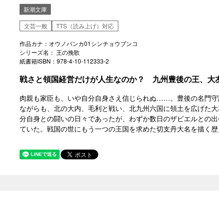
新潮文庫
文芸一般
TTS（読み上げ）対応
作品カナ：オウノバンカ01シンチョウブンコ
シリーズ名： 王の挽歌
紙書籍ISBN：978-4-10-112333-2
戦さと領国経営だけが人生なのか？ 九州豊後の王、大
肉親も家臣も、いや自分自身さえ信じられぬ……。豊後の名門守
ながらも、北の大内、毛利と戦い、北九州六国に領土を広げた大
分自身との闘いの日々であったが、わずか数日のザビエルとの出
ていた。戦国の世にもう一つの王国を求めた切支丹大名を描く歴