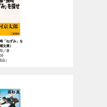
崎「ねずみ」を
潮文庫）
郎／著
05
（税込）