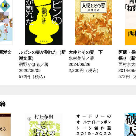
新潮文
ルビンの壺が割れた（新
大使とその妻 下
阿蘇・長
潮文庫）
水村美苗／著
探せ（新
宿野かほる／著
2024/09/26
西村京太
2020/06/05
2,200円（税込）
2014/09/
572円（税込）
572円
書籍