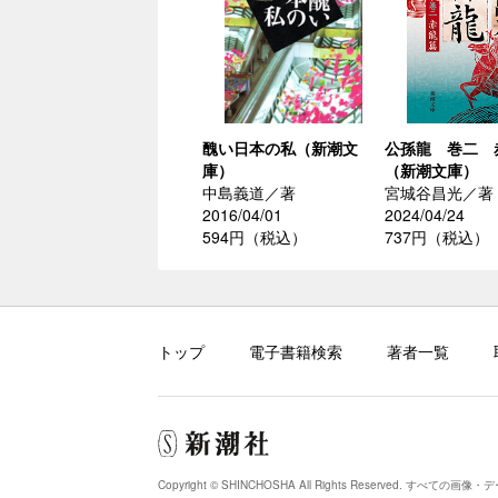
醜い日本の私（新潮文
公孫龍 巻二 
庫）
（新潮文庫）
中島義道／著
宮城谷昌光／著
2016/04/01
2024/04/24
594円（税込）
737円（税込）
トップ
電子書籍検索
著者一覧
Copyright © SHINCHOSHA All Rights Reserved.
すべての画像・デ