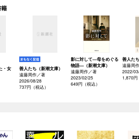
書籍
影に対して―母をめぐる
善人た
物語―（新潮文庫）
遠藤周
た・女
善人たち（新潮文庫）
遠藤周作／著
2022/03
遠藤周作／著
2023/02/25
1,870
2026/08/28
649円（税込）
737円（税込）