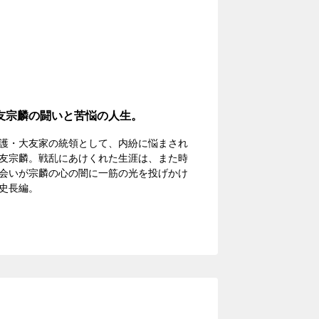
友宗麟の闘いと苦悩の人生。
護・大友家の統領として、内紛に悩まされ
友宗麟。戦乱にあけくれた生涯は、また時
会いが宗麟の心の闇に一筋の光を投げかけ
史長編。