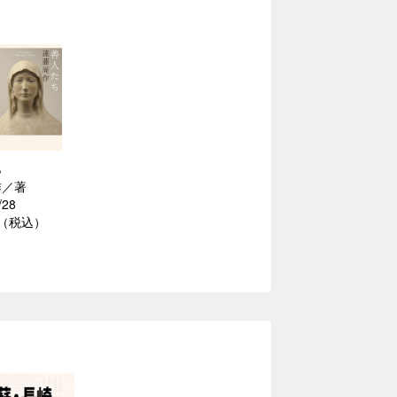
ち
作／著
/28
円（税込）