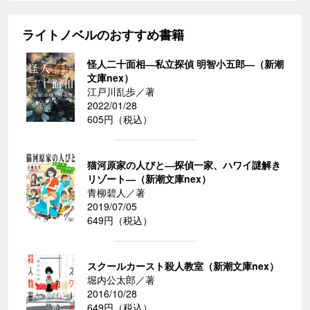
ライトノベルのおすすめ書籍
怪人二十面相―私立探偵 明智小五郎―（新潮
文庫nex）
江戸川乱歩／著
2022/01/28
605円（税込）
猫河原家の人びと―探偵一家、ハワイ謎解き
リゾート―（新潮文庫nex）
青柳碧人／著
2019/07/05
649円（税込）
スクールカースト殺人教室（新潮文庫nex）
堀内公太郎／著
2016/10/28
649円（税込）