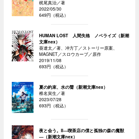
梶尾真治／著
2022/05/30
649円（税込）
HUMAN LOST 人間失格 ノベライズ（新潮
文庫nex）
葵遼太／著、冲方丁／ストーリー原案、
MAGNET／スロウカーブ／原作
2019/11/08
693円（税込）
夏の約束、水の聲（新潮文庫nex）
椎名寅生／著
2023/07/28
693円（税込）
夜と会う。II―喫茶店の僕と孤独の森の魔獣
―（新潮文庫nex）