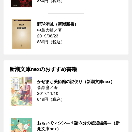
880円（税込）
野球消滅（新潮新書）
中島大輔／著
2019/08/23
836円（税込）
新潮文庫nexのおすすめ書籍
かぜまち美術館の謎便り（新潮文庫nex）
森晶麿／著
2017/11/10
649円（税込）
おもいでマシン―１話３分の超短編集―（新
潮文庫nex）