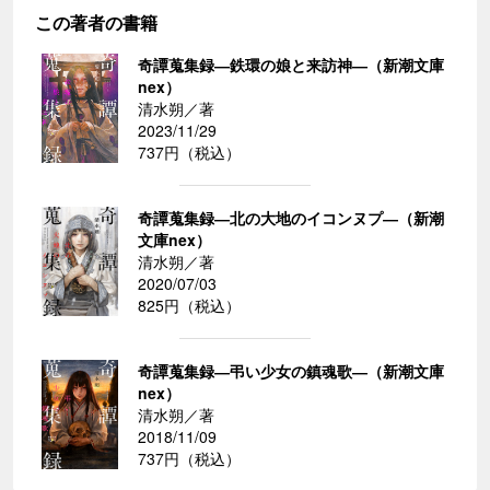
この著者の書籍
奇譚蒐集録―鉄環の娘と来訪神―（新潮文庫
nex）
清水朔／著
2023/11/29
737円（税込）
奇譚蒐集録―北の大地のイコンヌプ―（新潮
文庫nex）
清水朔／著
2020/07/03
825円（税込）
奇譚蒐集録―弔い少女の鎮魂歌―（新潮文庫
nex）
清水朔／著
2018/11/09
737円（税込）