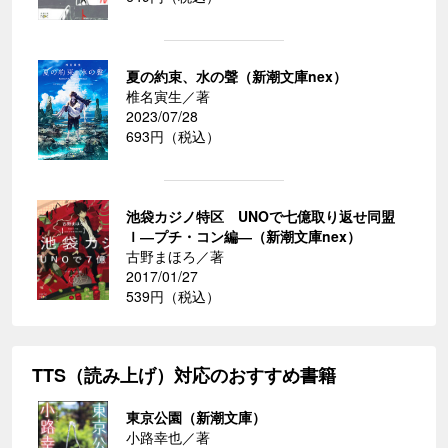
夏の約束、水の聲（新潮文庫nex）
椎名寅生／著
2023/07/28
693円（税込）
池袋カジノ特区 UNOで七億取り返せ同盟
Ｉ―プチ・コン編―（新潮文庫nex）
古野まほろ／著
2017/01/27
539円（税込）
TTS（読み上げ）対応のおすすめ書籍
東京公園（新潮文庫）
小路幸也／著