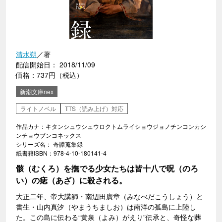
清水朔
／著
配信開始日： 2018/11/09
価格：737円（税込）
新潮文庫nex
ライトノベル
TTS（読み上げ）対応
作品カナ：キタンシュウシュウロクトムライショウジョノチンコンカシ
ンチョウブンコネックス
シリーズ名： 奇譚蒐集録
紙書籍ISBN：978-4-10-180141-4
骸（むくろ）を撫でる少女たちは皆十八で呪（のろ
い）の痣（あざ）に殺される。
大正二年、帝大講師・南辺田廣章（みなべだこうしょう）と
書生・山内真汐（やまうちましお）は南洋の孤島に上陸し
た。この島に伝わる“黄泉（よみ）がえり”伝承と、奇怪な葬