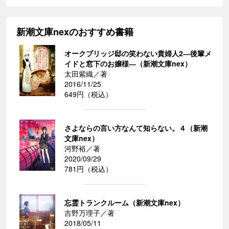
新潮文庫nexのおすすめ書籍
オークブリッジ邸の笑わない貴婦人2―後輩メ
イドと窓下のお嬢様―（新潮文庫nex）
太田紫織／著
2016/11/25
649円（税込）
さよならの言い方なんて知らない。４（新潮
文庫nex）
河野裕／著
2020/09/29
781円（税込）
忘霊トランクルーム（新潮文庫nex）
吉野万理子／著
2018/05/11