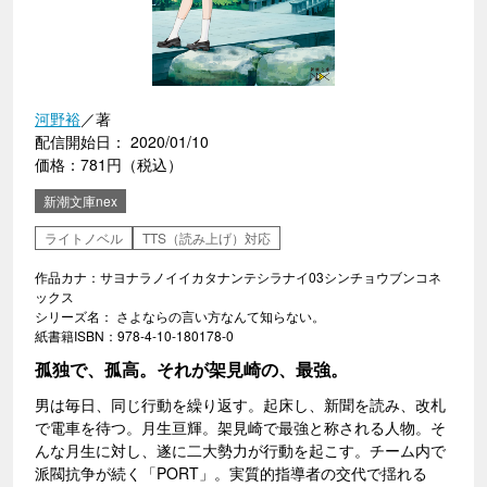
河野裕
／著
配信開始日： 2020/01/10
価格：781円（税込）
新潮文庫nex
ライトノベル
TTS（読み上げ）対応
作品カナ：サヨナラノイイカタナンテシラナイ03シンチョウブンコネ
ックス
シリーズ名： さよならの言い方なんて知らない。
紙書籍ISBN：978-4-10-180178-0
孤独で、孤高。それが架見崎の、最強。
男は毎日、同じ行動を繰り返す。起床し、新聞を読み、改札
で電車を待つ。月生亘輝。架見崎で最強と称される人物。そ
んな月生に対し、遂に二大勢力が行動を起こす。チーム内で
派閥抗争が続く「PORT」。実質的指導者の交代で揺れる