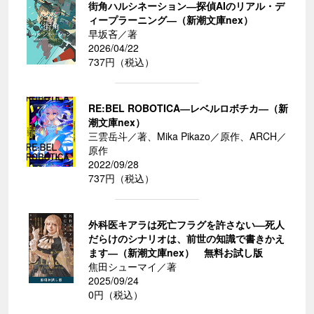
街角ハルシネーション―探偵AIのリアル・デ
ィープラーニング―（新潮文庫nex）
早坂吝／著
2026/04/22
737円（税込）
RE:BEL ROBOTICA―レベルロボチカ―（新
潮文庫nex）
三雲岳斗／著、Mika Pikazo／原作、ARCH／
原作
2022/09/28
737円（税込）
外科医キアラは死亡フラグを許さない―死人
だらけのシナリオは、前世の知識で書きかえ
ます―（新潮文庫nex） 無料お試し版
焦田シューマイ／著
2025/09/24
0円（税込）