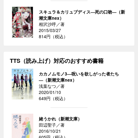
スキュラ＆カリュブディス―死の口吻―（新
潮文庫nex）
相沢沙呼／著
2015/03/27
814円（税込）
TTS（読み上げ）対応のおすすめ書籍
カカノムモノ3―呪いを欲しがった者たち
―（新潮文庫nex）
浅葉なつ／著
2020/01/10
649円（税込）
姥うかれ（新潮文庫）
田辺聖子／著
2016/10/21
605円（税込）