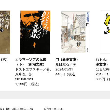
（六）
カラマーゾフの兄弟
門（新潮文庫）
れもん、
（下）（新潮文庫）
夏目漱石／著
潮文庫）
ドストエフスキー／著、
2024/05/31
はるな檸
原卓也／訳
440円（税込）
2019/01/
）
2016/07/29
605円
1,155円（税込）
取り扱い電子書店一覧
お問い合わせ