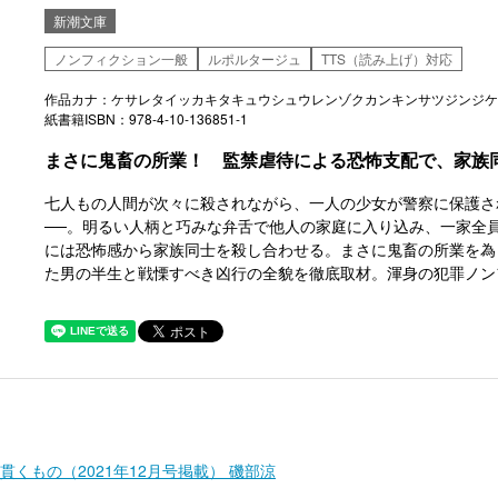
新潮文庫
ノンフィクション一般
ルポルタージュ
TTS（読み上げ）対応
作品カナ：ケサレタイッカキタキュウシュウレンゾクカンキンサツジンジケ
紙書籍ISBN：978-4-10-136851-1
まさに鬼畜の所業！ 監禁虐待による恐怖支配で、家族
七人もの人間が次々に殺されながら、一人の少女が警察に保護さ
──。明るい人柄と巧みな弁舌で他人の家庭に入り込み、一家全
には恐怖感から家族同士を殺し合わせる。まさに鬼畜の所業を為
た男の半生と戦慄すべき凶行の全貌を徹底取材。渾身の犯罪ノン
くもの（2021年12月号掲載） 磯部涼