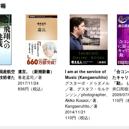
書籍
国産航空
遺言。（新潮新書）
I am at the service of
「合コン
技術者た
養老孟司／著
Music (Kangaeruhito)
たキャリ
2017/11/24
グスターボ・ドゥダメル
「勘」（
836円（税込）
／著、グスタフ・モルテ
井口民樹
ンソン／photographer、
2009/07/
）
Akiko Kusaoi／著、
110円
Kangaeruhito／著
2014/11/21
110円（税込）