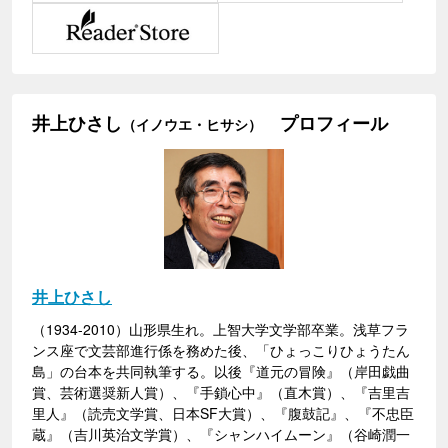
井上ひさし
プロフィール
（イノウエ・ヒサシ）
井上ひさし
（1934-2010）山形県生れ。上智大学文学部卒業。浅草フラ
ンス座で文芸部進行係を務めた後、「ひょっこりひょうたん
島」の台本を共同執筆する。以後『道元の冒険』（岸田戯曲
賞、芸術選奨新人賞）、『手鎖心中』（直木賞）、『吉里吉
里人』（読売文学賞、日本SF大賞）、『腹鼓記』、『不忠臣
蔵』（吉川英治文学賞）、『シャンハイムーン』（谷崎潤一