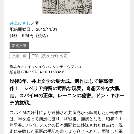
井上ひさし
／著
配信開始日： 2013/11/01
価格：924円（税込）
新潮文庫
文芸一般
TTS（読み上げ）対応
作品カナ：イッシュウカンシンチョウブンコ
紙書籍ISBN：978-4-10-116832-6
没後3年、井上文学の集大成。遺作にして最高傑
作！ シベリア抑留の苛酷な現実。奇想天外な大脱
走。スパイＭの正体。レーニンの秘密。ドン・キホー
テ的抗戦。
スパイＭの奸計により逮捕され共産党から転向した小松修吉
は、Ｍを追って満洲に渡り、終戦後、捕虜となる。昭和２１
年早春。ハバロフスクの日本新聞社に移送された修吉は、脱
走に失敗した軍医の手記を書くよう命じられた。面談した軍