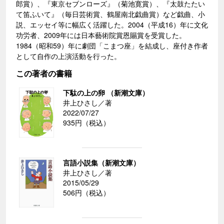
郎賞）、『東京セブンローズ』（菊池寛賞）、『太鼓たたい
て笛ふいて』（毎日芸術賞、鶴屋南北戯曲賞）など戯曲、小
説、エッセイ等に幅広く活躍した。2004（平成16）年に文化
功労者、2009年には日本藝術院賞恩賜賞を受賞した。
1984（昭和59）年に劇団「こまつ座」を結成し、座付き作者
として自作の上演活動を行った。
この著者の書籍
下駄の上の卵 （新潮文庫）
井上ひさし／著
2022/07/27
935円（税込）
言語小説集（新潮文庫）
井上ひさし／著
2015/05/29
506円（税込）