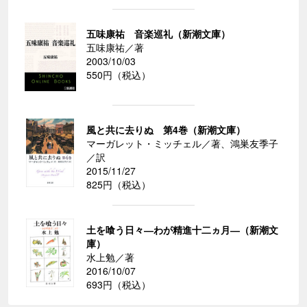
五味康祐 音楽巡礼（新潮文庫）
五味康祐／著
2003/10/03
550円（税込）
風と共に去りぬ 第4巻（新潮文庫）
マーガレット・ミッチェル／著、鴻巣友季子
／訳
2015/11/27
825円（税込）
土を喰う日々―わが精進十二ヵ月―（新潮文
庫）
水上勉／著
2016/10/07
693円（税込）