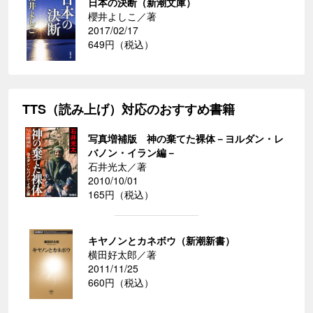
日本の決断（新潮文庫）
櫻井よしこ／著
2017/02/17
649円（税込）
TTS（読み上げ）対応のおすすめ書籍
写真増補版 神の棄てた裸体－ヨルダン・レ
バノン・イラン編－
石井光太／著
2010/10/01
165円（税込）
キヤノンとカネボウ（新潮新書）
横田好太郎／著
2011/11/25
660円（税込）