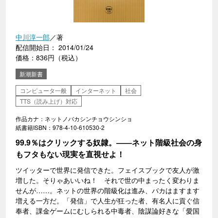
中川淳一郎
／著
配信開始日： 2014/01/24
価格：836円（税込）
新潮新書
コンピュータ一般
インターネット
社会
TTS（読み上げ）対応
作品カナ：ネットノバカシンチョウシンショ
紙書籍ISBN：978-4-10-610530-2
99.9％はクリックする奴隷。――ネット階級社会の身
もフタもない現実を直視せよ！
ツイッターで世界に発信できた。フェイスブックで友人が激
増した。そりゃあいいね！ それで世の中まったく変わりま
せんが……。ネットの世界の階級化は進み、バカはますます
増える一方だ。「発信」で人生が狂った者、有名人に貢ぐ信
奉者、課金ゲームにむしられる中毒者、陰謀論好きな「愛国