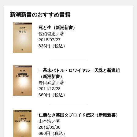
新潮新書のおすすめ書籍
死と生（新潮新書）
佐伯啓思／著
2018/07/27
836円（税込）
―幕末バトル・ロワイヤル―天誅と新選組
（新潮新書）
野口武彦／著
2011/12/28
660円（税込）
仁義なき英国タブロイド伝説（新潮新書）
山本浩／著
2012/03/30
660円（税込）