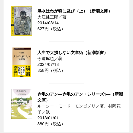
洪水はわが魂に及び（上）（新潮文庫）
大江健三郎／著
2014/03/14
627円（税込）
人生で大損しない文章術（新潮新書）
今道琢也／著
2024/07/18
858円（税込）
赤毛のアン―赤毛のアン・シリーズ1―（新潮
文庫）
ルーシー・モード・モンゴメリ／著、村岡花
子／訳
2013/01/01
880円（税込）