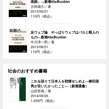
痕跡」―新潮45eBooklet
古田雄介／著
2013/06/21
110円（税込）
反ウェブ論 やっぱりウェブはバカと暇人の
もの―新潮45eBooklet
中川淳一郎／著
2013/06/21
110円（税込）
社会のおすすめ書籍
これを語りて日本人を戦慄せしめよ―柳田国
男が言いたかったこと―（新潮選書）
山折哲雄／著
2014/09/26
1,430円（税込）