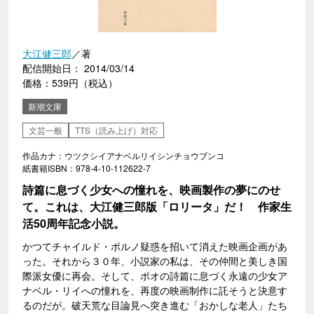
大江健三郎
／著
配信開始日： 2014/03/14
価格：539円（税込）
新潮文庫
文芸一般
TTS（読み上げ）対応
作品カナ：ウツクシイアナベルリイシンチョウブンコ
紙書籍ISBN：978-4-10-112622-7
詩篇に息づく少女への憧れを、映画製作の夢にのせ
て。これは、大江健三郎版「ロリータ」だ！ 作家生
活50周年記念小説。
かつてチャイルド・ポルノ疑惑を招いて消えた映画企画があ
った。それから３０年、小説家の私は、その仲間と美しき国
際派女優に再会。そして、ポオの詩篇に息づく永遠の少女ア
ナベル・リイへの憧れを、再度の映画制作に託そうと決意す
るのだが。破天荒な目論見へ突き進む「おかしな老人」たち