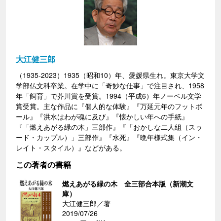
大江健三郎
（1935-2023）1935（昭和10）年、愛媛県生れ。東京大学文
学部仏文科卒業。在学中に「奇妙な仕事」で注目され、1958
年「飼育」で芥川賞を受賞。1994（平成6）年ノーベル文学
賞受賞。主な作品に『個人的な体験』『万延元年のフットボ
ール』『洪水はわが魂に及び』『懐かしい年への手紙』
『「燃えあがる緑の木」三部作』『「おかしな二人組（スゥ
ード・カップル）」三部作』『水死』『晩年様式集（イン・
レイト・スタイル）』などがある。
この著者の書籍
燃えあがる緑の木 全三部合本版（新潮文
庫）
大江健三郎／著
2019/07/26