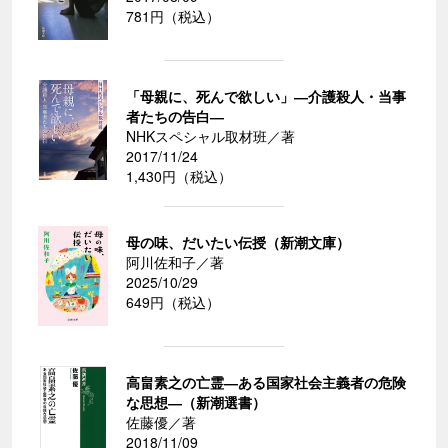
781円（税込）
「母親に、死んで欲しい」―介護殺人・当事
者たちの告白―
NHKスペシャル取材班／著
2017/11/24
1,430円（税込）
母の味、だいたい伝授（新潮文庫）
阿川佐和子／著
2025/10/29
649円（税込）
高畠素之の亡霊―ある国家社会主義者の危険
な思想―（新潮選書）
佐藤優／著
2018/11/09