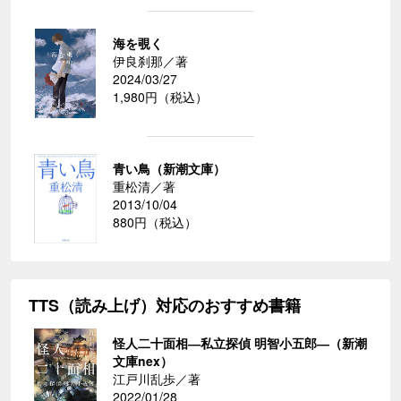
海を覗く
伊良刹那／著
2024/03/27
1,980円（税込）
青い鳥（新潮文庫）
重松清／著
2013/10/04
880円（税込）
TTS（読み上げ）対応のおすすめ書籍
怪人二十面相―私立探偵 明智小五郎―（新潮
文庫nex）
江戸川乱歩／著
2022/01/28