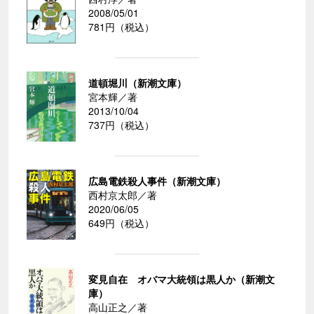
2008/05/01
781円（税込）
道頓堀川（新潮文庫）
宮本輝／著
2013/10/04
737円（税込）
広島電鉄殺人事件（新潮文庫）
西村京太郎／著
2020/06/05
649円（税込）
変見自在 オバマ大統領は黒人か（新潮文
庫）
高山正之／著