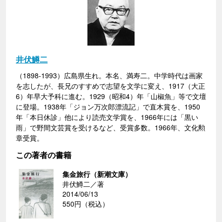
井伏鱒二
（1898-1993）広島県生れ。本名、満寿二。中学時代は画家
を志したが、長兄のすすめで志望を文学に変え、1917（大正
6）年早大予科に進む。1929（昭和4）年「山椒魚」等で文壇
に登場。1938年「ジョン万次郎漂流記」で直木賞を、1950
年「本日休診」他により読売文学賞を、1966年には「黒い
雨」で野間文芸賞を受けるなど、受賞多数。1966年、文化勲
章受賞。
この著者の書籍
集金旅行（新潮文庫）
井伏鱒二／著
2014/06/13
550円（税込）