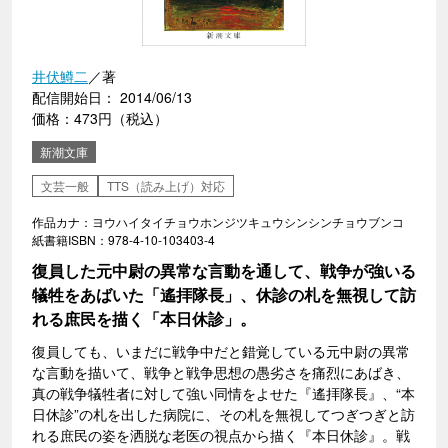
井伏鱒二
／著
配信開始日： 2014/06/13
価格：473円（税込）
新潮文庫
文芸一般
TTS（読み上げ）対応
作品カナ：ヨウハイタイチョウホンジツキュウシンシンチョウブンコ
紙書籍ISBN：978-4-10-103403-4
復員した元中尉の異常な言動を通して、戦争が強いる
犠牲をあばいた「遙拝隊長」、休診の札を無視して訪
れる庶民を描く「本日休診」。
復員しても、いまだに戦争中だと錯覚している元中尉の異常
な言動を描いて、戦争と戦争思想の愚劣さを痛烈にあばき、
真の戦争犠牲者に対して強い同情をよせた『遙拝隊長』、“本
日休診”の札を出した病院に、その札を無視してつぎつぎと訪
れる庶民の姿を洒脱な老医の視点から描く『本日休診』。戦