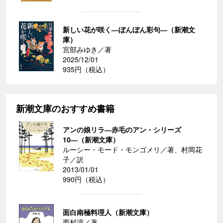
新しい花が咲く―ぼんぼん彩句―（新潮文
庫）
宮部みゆき／著
2025/12/01
935円（税込）
新潮文庫のおすすめ書籍
アンの娘リラ―赤毛のアン・シリーズ
10―（新潮文庫）
ルーシー・モード・モンゴメリ／著、村岡花
子／訳
2013/01/01
990円（税込）
面白南極料理人（新潮文庫）
西村淳／著