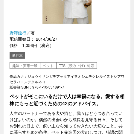
野澤延行
／著
配信開始日： 2014/06/27
価格：1,056円（税込）
単行本
趣味・実用一般
ペット
TTS（読み上げ）対応
作品カナ：ジュウイサンガデアッタアイヲオシエテクレルイヌトシアワ
セヲハコンデクルネコ
紙書籍ISBN：978-4-10-334891-7
ペットがそこにいるだけで人は幸福になる。愛する相
棒にもっと近づくための42のアドバイス。
人生のパートナーである犬や猫と、我々はどうつき合ってい
けばよいのか。偶然の出会いから成長を見守る日々、そして
お別れの日まで、飼い主なら知っておきたい大切なこと。共
に暮らすための条件、ペット先進国の犬のしつけ、猫語の聞