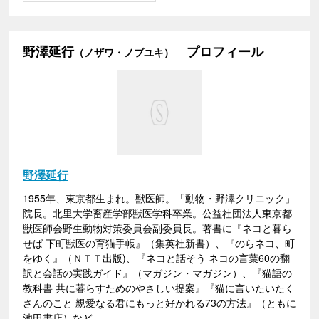
野澤延行
プロフィール
（ノザワ・ノブユキ）
野澤延行
1955年、東京都生まれ。獣医師。「動物・野澤クリニック」
院長。北里大学畜産学部獣医学科卒業。公益社団法人東京都
獣医師会野生動物対策委員会副委員長。著書に『ネコと暮ら
せば 下町獣医の育猫手帳』（集英社新書）、『のらネコ、町
をゆく』（ＮＴＴ出版)、『ネコと話そう ネコの言葉60の翻
訳と会話の実践ガイド』（マガジン・マガジン）、『猫語の
教科書 共に暮らすためのやさしい提案』『猫に言いたいたく
さんのこと 親愛なる君にもっと好かれる73の方法』（ともに
池田書店）など。