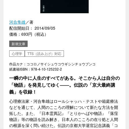
河合隼雄
／著
配信開始日： 2014/09/05
価格：693円（税込）
新潮文庫
心理学
TTS（読み上げ）対応
作品カナ：ココロノサイシュウコウギシンチョウブンコ
紙書籍ISBN：978-4-10-125232-2
一瞬の中に人生のすべてがある。そこから人は自分の
「物語」を発見してゆく――。伝説の「京大最終講
義」を収録！
心理療法家・河合隼雄はロールシャッハ・テストや箱庭療法
などを通じて、人間のこころの理解について新たな方法を開
拓した。また、『日本霊異記』『とりかへばや物語』『落窪
物語』等の物語を読み解き、日本人のこころの在り処と人間
の根源を深く問い続けた。伝説の京都大学退官記念講義「コ