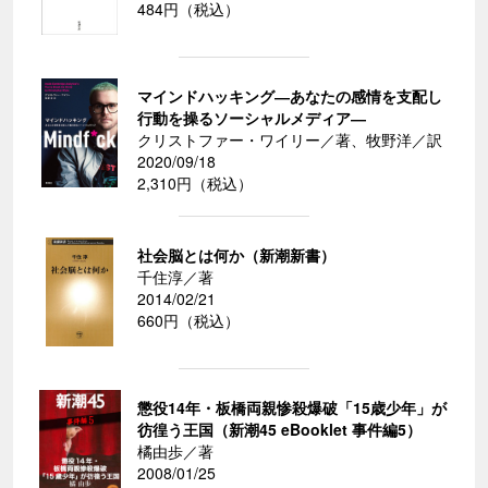
484円（税込）
マインドハッキング―あなたの感情を支配し
行動を操るソーシャルメディア―
クリストファー・ワイリー／著、牧野洋／訳
2020/09/18
2,310円（税込）
社会脳とは何か（新潮新書）
千住淳／著
2014/02/21
660円（税込）
懲役14年・板橋両親惨殺爆破「15歳少年」が
彷徨う王国（新潮45 eBooklet 事件編5）
橘由歩／著
2008/01/25