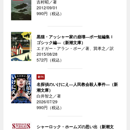
吉村昭／著
2012/09/01
990円（税込）
黒猫・アッシャー家の崩壊―ポー短編集Ｉ
ゴシック編―（新潮文庫）
エドガー・アラン・ポー／著、巽孝之／訳
2015/08/28
572円（税込）
名探偵のいけにえ―人民教会殺人事件―（新
潮文庫）
白井智之／著
2026/07/29
990円（税込）
シャーロック・ホームズの思い出（新潮文