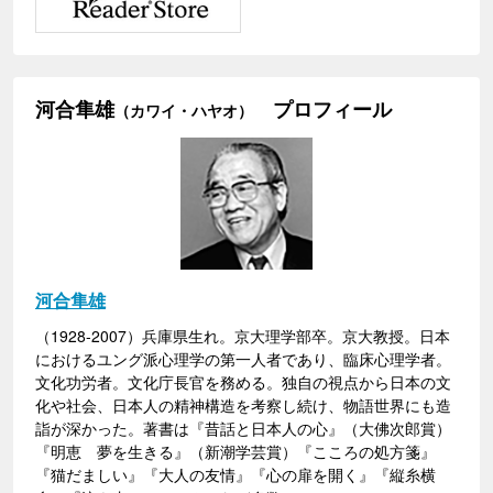
河合隼雄
プロフィール
（カワイ・ハヤオ）
河合隼雄
（1928-2007）兵庫県生れ。京大理学部卒。京大教授。日本
におけるユング派心理学の第一人者であり、臨床心理学者。
文化功労者。文化庁長官を務める。独自の視点から日本の文
化や社会、日本人の精神構造を考察し続け、物語世界にも造
詣が深かった。著書は『昔話と日本人の心』（大佛次郎賞）
『明恵 夢を生きる』（新潮学芸賞）『こころの処方箋』
『猫だましい』『大人の友情』『心の扉を開く』『縦糸横