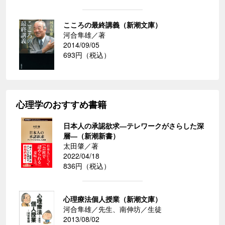
こころの最終講義（新潮文庫）
河合隼雄／著
2014/09/05
693円（税込）
心理学のおすすめ書籍
日本人の承認欲求―テレワークがさらした深
層―（新潮新書）
太田肇／著
2022/04/18
836円（税込）
心理療法個人授業（新潮文庫）
河合隼雄／先生、南伸坊／生徒
2013/08/02