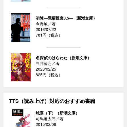
初陣―隠蔽捜査3.5―（新潮文庫）
今野敏／著
2016/07/22
781円（税込）
名探偵のはらわた（新潮文庫）
白井智之／著
2023/02/25
825円（税込）
TTS（読み上げ）対応のおすすめ書籍
城塞（下）（新潮文庫）
司馬遼太郎／著
2015/02/06