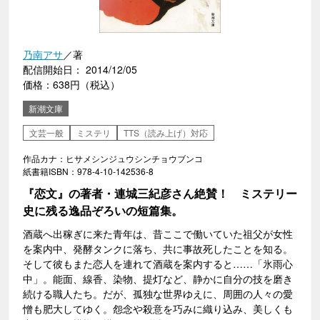
乃南アサ
／著
配信開始日： 2014/12/05
価格：638円（税込）
新潮文庫
文芸一般
ミステリ
TTS（読み上げ）対応
作品カナ：ヒサメシンジュウシンチョウブンコ
紙書籍ISBN：978-4-10-142536-8
『恋文』の著者・連城三紀彦さん絶賛！ ミステリー
史に残る逸品ぞろいの短篇集。
酒蔵へ出稼ぎに来た青年は、昔ここで働いていた祖父が女性
を案内中、発酵タンクに落ち、共に事故死したことを知る。
そして彼もまた恋人を連れて酒蔵を案内すると……「氷雨心
中」。能面、線香、染物、提灯など、静かに自分の技を磨き
続ける職人たち。だが、孤独な世界ゆえに、周囲の人々の愛
憎も肥大してゆく。怨念や殺意を巧みに織り込み、美しくも