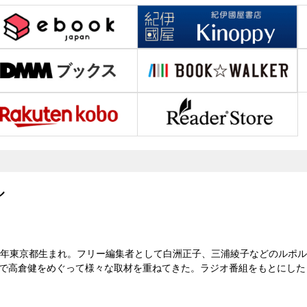
ル
28）年東京都生まれ。フリー編集者として白洲正子、三浦綾子などのルポル
代まで高倉健をめぐって様々な取材を重ねてきた。ラジオ番組をもとにし