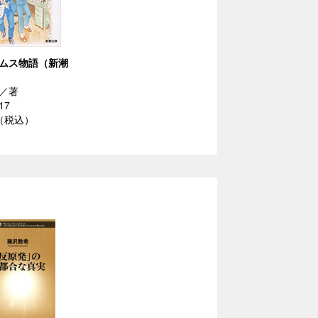
ムス物語（新潮
／著
17
円（税込）