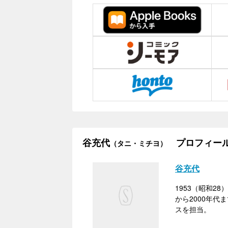
谷充代
プロフィー
（タニ・ミチヨ）
谷充代
1953（昭和
から2000年
スを担当。