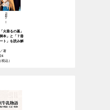
「火垂るの墓」
脚本」と「７冊
ート」を読み解
／著
24
円（税込）