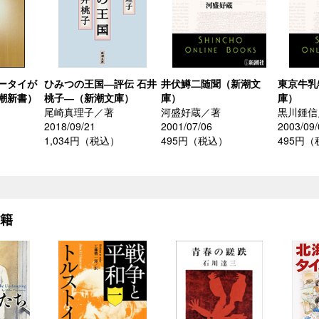
ータイが
ひみつの王国―評伝 石井
井伏鱒二随聞（新潮文
東京牛乳
潮新書）
桃子―（新潮文庫）
庫）
庫）
尾崎真理子／著
河盛好蔵／著
黒川鍾信
2018/09/21
2001/07/06
2003/09/
1,034円（税込）
495円（税込）
495円
書籍