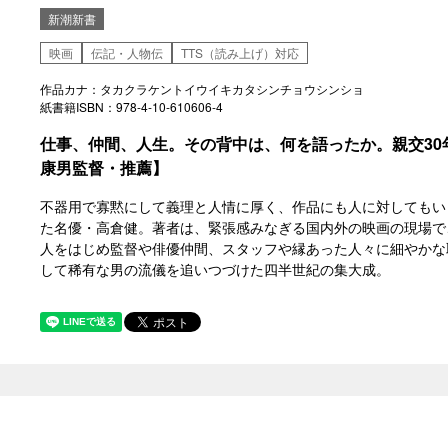
新潮新書
映画
伝記・人物伝
TTS（読み上げ）対応
作品カナ：タカクラケントイウイキカタシンチョウシンショ
紙書籍ISBN：978-4-10-610606-4
仕事、仲間、人生。その背中は、何を語ったか。親交30
康男監督・推薦】
不器用で寡黙にして義理と人情に厚く、作品にも人に対してもい
た名優・高倉健。著者は、緊張感みなぎる国内外の映画の現場で
人をはじめ監督や俳優仲間、スタッフや縁あった人々に細やかな
して稀有な男の流儀を追いつづけた四半世紀の集大成。