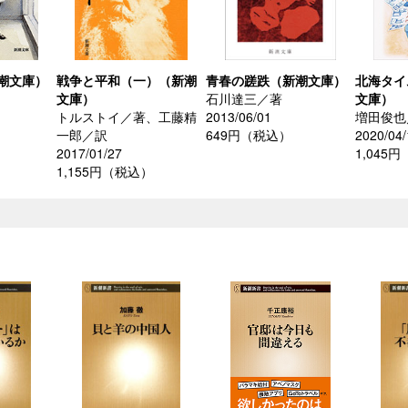
潮文庫）
戦争と平和（一）（新潮
青春の蹉跌（新潮文庫）
北海タイ
文庫）
石川達三／著
文庫）
トルストイ／著、工藤精
2013/06/01
増田俊也
一郎／訳
649円（税込）
2020/04/
2017/01/27
1,045
1,155円（税込）