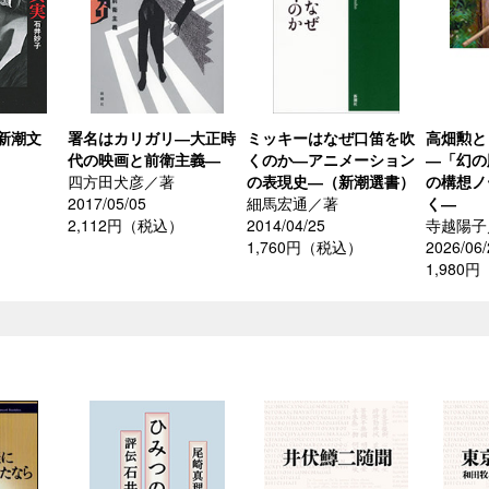
新潮文
署名はカリガリ―大正時
ミッキーはなぜ口笛を吹
高畑勲と
代の映画と前衛主義―
くのか―アニメーション
―「幻の
四方田犬彦／著
の表現史―（新潮選書）
の構想ノ
2017/05/05
細馬宏通／著
く―
2,112円（税込）
2014/04/25
寺越陽子
1,760円（税込）
2026/06/
1,980