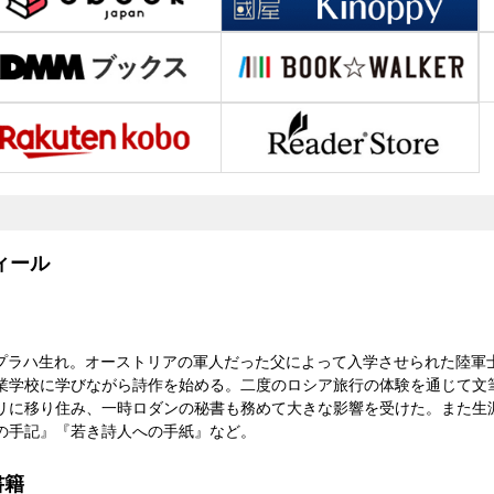
ィール
926）プラハ生れ。オーストリアの軍人だった父によって入学させられた陸
業学校に学びながら詩作を始める。二度のロシア旅行の体験を通じて文
リに移り住み、一時ロダンの秘書も務めて大きな影響を受けた。また生
の手記』『若き詩人への手紙』など。
書籍