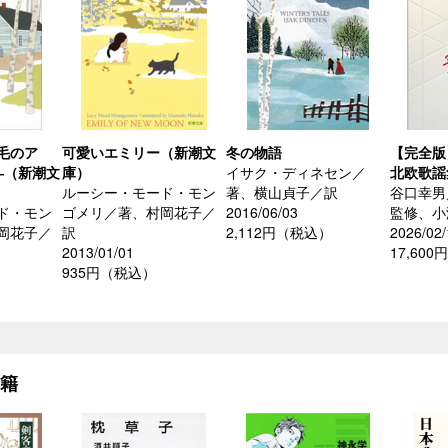
毛のア
可愛いエミリー（新潮文
冬の物語
【完全版
―（新潮文
庫）
イサク・ディネセン／
北欧歌謡
ルーシー・モード・モン
著、横山貞子／訳
谷口幸男
ド・モン
ゴメリ／著、村岡花子／
2016/06/03
監修、小
岡花子／
訳
2,112円（税込）
2026/02/
2013/01/01
17,60
935円（税込）
書籍