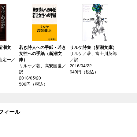
新潮文
若き詩人への手紙・若き
リルケ詩集（新潮文庫）
女性への手紙（新潮文
リルケ／著、富士川英郎
山定一／
庫）
／訳
リルケ／著、高安国世／
2016/04/22
訳
649円（税込）
2016/05/20
506円（税込）
フィール