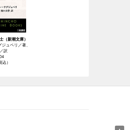
士（新潮文庫）
グジュペリ／著、
／訳
04
（税込）