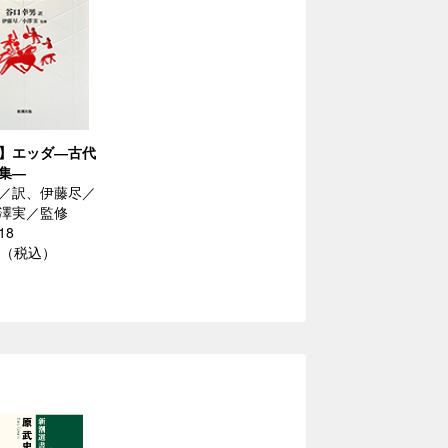
】エッダ―古代
集―
／訳、伊藤尽／
澤実／監修
18
0円（税込）