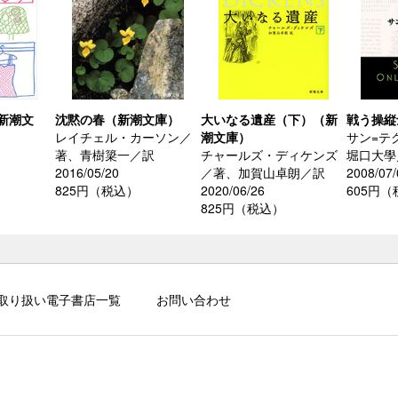
新潮文
沈黙の春（新潮文庫）
大いなる遺産（下）（新
戦う操縦
レイチェル・カーソン／
潮文庫）
サン=テ
著、青樹簗一／訳
チャールズ・ディケンズ
堀口大學
2016/05/20
／著、加賀山卓朗／訳
2008/07/
825円（税込）
2020/06/26
605円
825円（税込）
取り扱い電子書店一覧
お問い合わせ