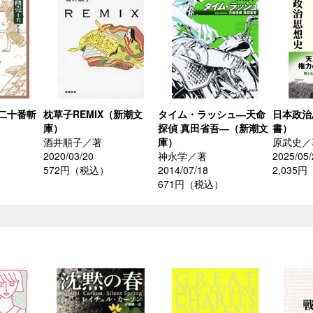
二十番斬
枕草子REMIX（新潮文
タイム・ラッシュ―天命
日本政治
庫）
探偵 真田省吾―（新潮文
書）
酒井順子／著
庫）
原武史／
2020/03/20
神永学／著
2025/05/
572円（税込）
2014/07/18
2,035
671円（税込）