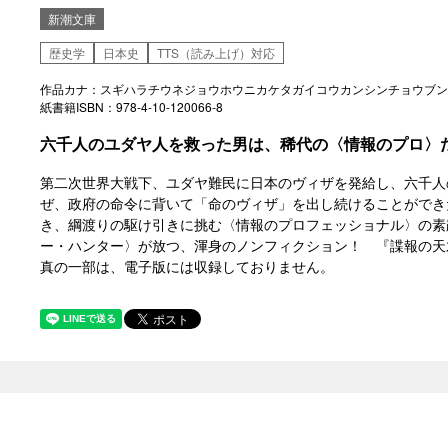
新潮文庫
歴史学
日本史
TTS（読み上げ）対応
作品カナ：スギハラチウネジョウホウニカケタガイコウカンシンチョウブン
紙書籍ISBN：978-4-10-120066-8
六千人のユダヤ人を救った男は、稀代の〈情報のプロ〉
第二次世界大戦下、ユダヤ難民に日本のヴィザを発給し、六千人
ぜ、政府の命令に背いて「命のヴィザ」を出し続けることができ
き、綱渡りの駆け引きに挑む〈情報のプロフェッショナル〉の素
ー・ハンター〉が放つ、渾身のノンフィクション！ 『諜報の天
真の一部は、電子版には収録しておりません。