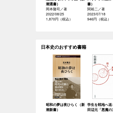
潮選書）
書）
岡本隆司／著
関裕二／著
2022/08/25
2023/07/18
1,870円（税込）
946円（税込）
日本史のおすすめ書籍
昭和の夢は夜ひらく（新
学生を戦地へ送
潮新書）
田辺元「悪魔の