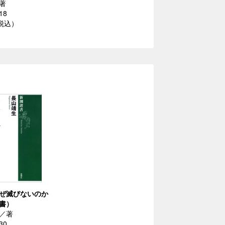
著
18
（税込）
ぜ滅びないのか
書）
／著
30