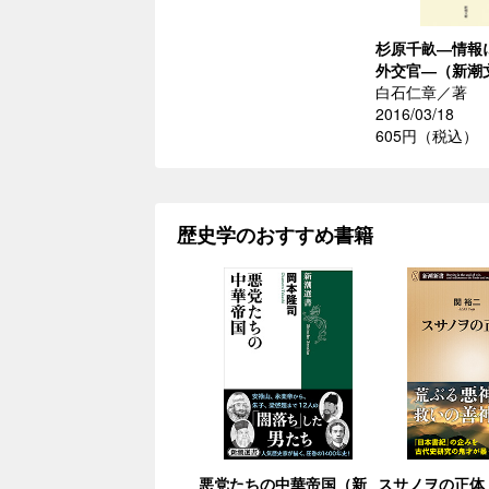
杉原千畝―情報
外交官―（新潮
白石仁章／著
2016/03/18
605円（税込）
歴史学のおすすめ書籍
悪党たちの中華帝国（新
スサノヲの正体