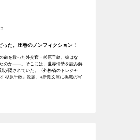
コ
だった。圧巻のノンフィクション！
の命を救った外交官・杉原千畝。彼はな
たのか――。そこには、世界情勢を読み解
顔が隠されていた。〈外務省のトレジャ
才 杉原千畝』改題。※新潮文庫に掲載の写