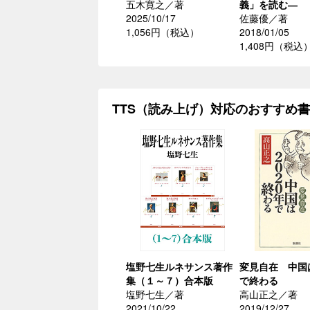
五木寛之／著
義」を読む―
2025/10/17
佐藤優／著
1,056円（税込）
2018/01/05
1,408円（税込
TTS（読み上げ）対応のおすすめ
塩野七生ルネサンス著作
変見自在 中国は
集（１～７）合本版
で終わる
塩野七生／著
高山正之／著
2021/10/22
2019/12/27