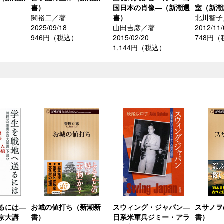
書）
国日本の肖像―（新潮選
室（新潮
関裕二／著
書）
北川智子
2025/09/18
山田吉彦／著
2012/11/
946円（税込）
2015/02/20
748円
1,144円（税込）
るには―
お城の値打ち（新潮新
スウィング・ジャパン―
スサノヲ
京大講
書）
日系米軍兵ジミー・アラ
書）