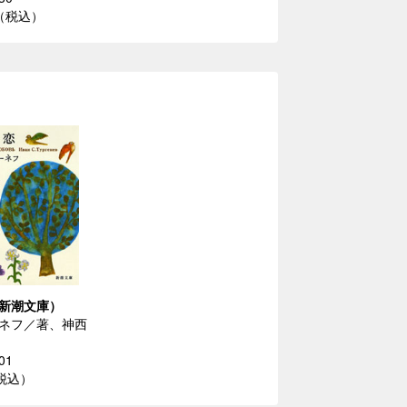
円（税込）
新潮文庫）
ネフ／著、神西
01
（税込）