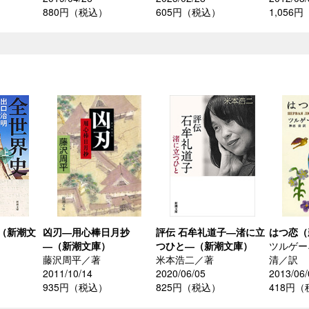
）
880円（税込）
605円（税込）
1,056
（新潮文
凶刃―用心棒日月抄
評伝 石牟礼道子―渚に立
はつ恋（
―（新潮文庫）
つひと―（新潮文庫）
ツルゲー
藤沢周平／著
米本浩二／著
清／訳
2011/10/14
2020/06/05
2013/06/
935円（税込）
825円（税込）
418円