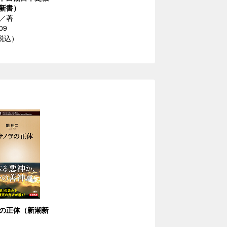
新書）
／著
09
（税込）
の正体（新潮新