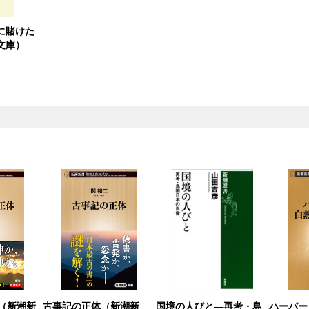
に賭けた
文庫）
（新潮新
古事記の正体（新潮新
国境の人びと―再考・島
ハーバー