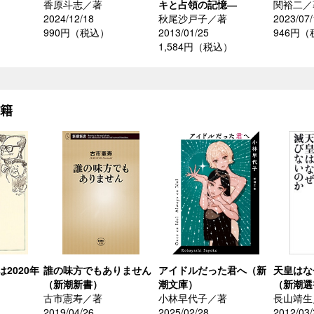
香原斗志／著
キと占領の記憶―
関裕二／
2024/12/18
秋尾沙戸子／著
2023/07/
990円（税込）
2013/01/25
946円
）
1,584円（税込）
書籍
2020年
誰の味方でもありません
アイドルだった君へ（新
天皇はな
（新潮新書）
潮文庫）
（新潮選
古市憲寿／著
小林早代子／著
長山靖生
2019/04/26
2025/02/28
2012/03/