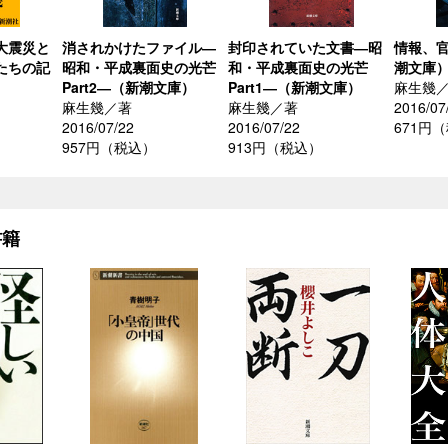
大震災と
消されかけたファイル―
封印されていた文書―昭
情報、
たちの記
昭和・平成裏面史の光芒
和・平成裏面史の光芒
潮文庫
）
Part2―（新潮文庫）
Part1―（新潮文庫）
麻生幾
麻生幾／著
麻生幾／著
2016/07
2016/07/22
2016/07/22
671円
957円（税込）
913円（税込）
書籍