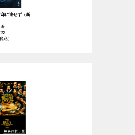
官邸に達せず（新
）
／著
/22
（税込）