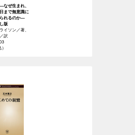
―なぜ生まれ、
日まで無意識に
けられるのか―
し版
ライソン／著、
／訳
03
込）