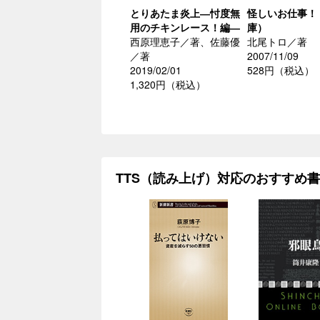
とりあたま炎上―忖度無
怪しいお仕事！
用のチキンレース！編―
庫）
西原理恵子／著、佐藤優
北尾トロ／著
／著
2007/11/09
2019/02/01
528円（税込）
1,320円（税込）
TTS（読み上げ）対応のおすすめ