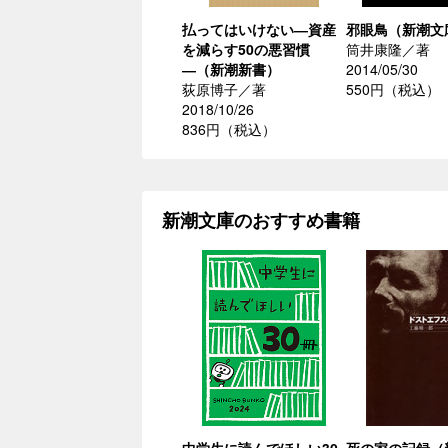
払ってはいけない―資産
邪眼鳥（新潮文
を減らす50の悪習慣
筒井康隆／著
―（新潮新書）
2014/05/30
荻原博子／著
550円（税込）
2018/10/26
836円（税込）
新潮文庫のおすすめ書籍