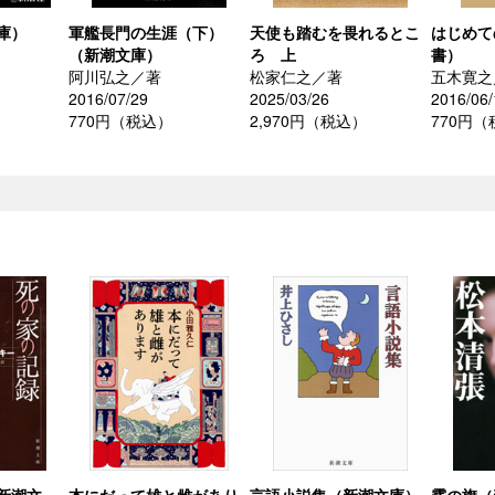
庫）
軍艦長門の生涯（下）
天使も踏むを畏れるとこ
はじめて
（新潮文庫）
ろ 上
書）
阿川弘之／著
松家仁之／著
五木寛之
2016/07/29
2025/03/26
2016/06/
770円（税込）
2,970円（税込）
770円