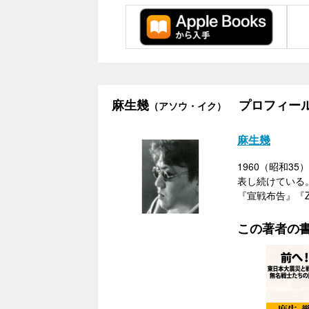
麻生幾
プロフィー
（アソウ・イク）
麻生幾
1960（昭和
表し続けている
『宣戦布告』『
この著者の