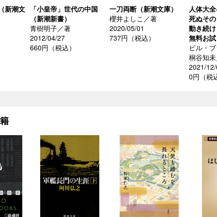
（新潮文
「小皇帝」世代の中国
一刀両断（新潮文庫）
人体大全
（新潮新書）
櫻井よしこ／著
死ぬその
青樹明子／著
2020/05/01
動き続
2012/04/27
737円（税込）
無料お試
660円（税込）
ビル・ブ
桐谷知未
2021/12/
0円（税
書籍