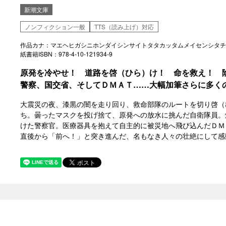
新潮文庫
ノンフィクション一般
TTS（読み上げ）対応
作品カナ：マエヘヒガシニホンダイシンサイトタタカッタムメイセンシタチ
紙書籍ISBN：978-4-10-121934-9
原発を冷やせ！ 道路を啓（ひら）け！ 命を救え！ 
警察、国交省、そしてＤＭＡＴ……大幅加筆さらに多く
大震災の夜、漆黒の闇を走り回り、救命部隊のルートを切り啓（
ち。曇ったマスクを投げ捨て、原発への放水に挑んだ自衛隊員。
けた警察官。医療器具を抱えて自主的に被災地へ飛び込んだＤＭ
直後から「前へ！」と突き進んだ、名もなき人々の壮絶にして感