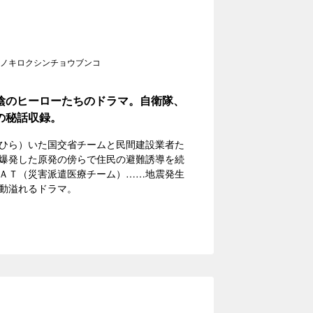
ノキロクシンチョウブンコ
陰のヒーローたちのドラマ。自衛隊、
の秘話収録。
ひら）いた国交省チームと民間建設業者た
爆発した原発の傍らで住民の避難誘導を続
ＡＴ（災害派遣医療チーム）……地震発生
動溢れるドラマ。