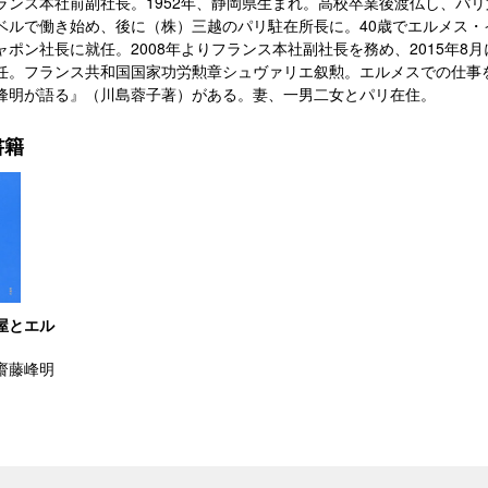
ランス本社前副社長。1952年、静岡県生まれ。高校卒業後渡仏し、パ
ベルで働き始め、後に（株）三越のパリ駐在所長に。40歳でエルメス・
ャポン社長に就任。2008年よりフランス本社副社長を務め、2015年8
任。フランス共和国国家功労勲章シュヴァリエ叙勲。エルメスでの仕事
峰明が語る』（川島蓉子著）がある。妻、一男二女とパリ在住。
書籍
屋とエル
齋藤峰明
）