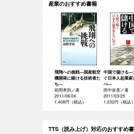
産業のおすすめ書籍
飛翔への挑戦―国産航空
中国で儲ける―
機開発に賭ける技術者た
ぐ日本人起業家
ち―
べ―
前間孝則／著
田中奈美／著
2011/06/24
2011/03/25
1,408円（税込）
1,232円（税込
TTS（読み上げ）対応のおすすめ