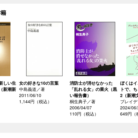
書籍
新しい生
女の好きな10の言葉
消防士が消せなかった
ぼくはイ
（新潮新
中島義道／著
「乱れる女」の業火（黒
トで、ち
2011/06/10
い報告書）
2（新潮
1,144円（税込）
桐生典子／著
ブレイデ
2006/04/07
2024/06/
110円（税込）
649円