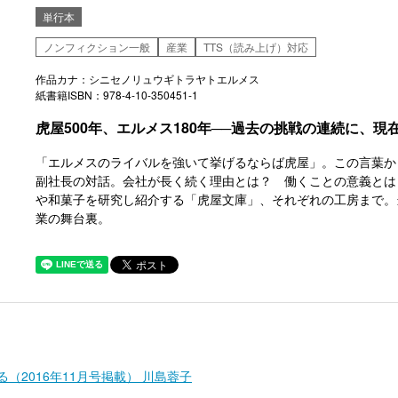
単行本
ノンフィクション一般
産業
TTS（読み上げ）対応
作品カナ：シニセノリュウギトラヤトエルメス
紙書籍ISBN：978-4-10-350451-1
虎屋500年、エルメス180年──過去の挑戦の連続に、
「エルメスのライバルを強いて挙げるならば虎屋」。この言葉か
副社長の対話。会社が長く続く理由とは？ 働くことの意義とは
や和菓子を研究し紹介する「虎屋文庫」、それぞれの工房まで。
業の舞台裏。
（2016年11月号掲載） 川島蓉子