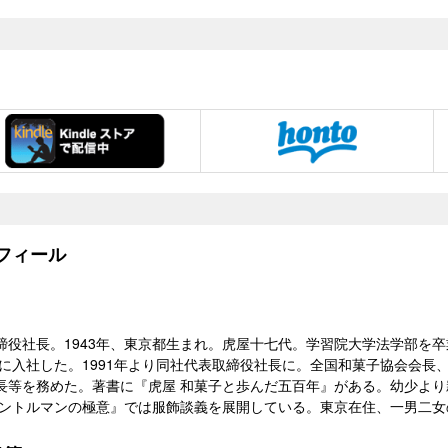
フィール
締役社長。1943年、東京都生まれ。虎屋十七代。学習院大学法学部を
虎屋に入社した。1991年より同社代表取締役社長に。全国和菓子協会会
長等を務めた。著書に『虎屋 和菓子と歩んだ五百年』がある。幼少よ
ェントルマンの極意』では服飾談義を展開している。東京在住、一男二女