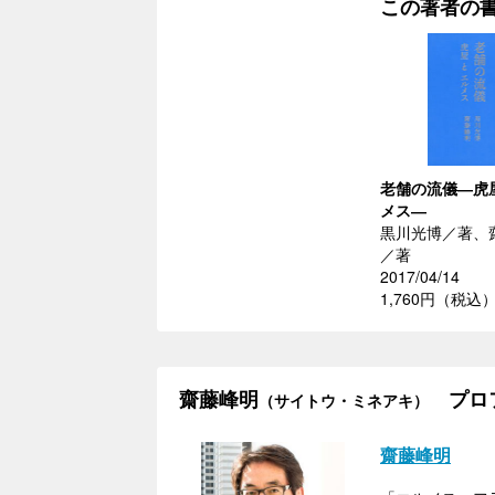
この著者の
老舗の流儀―虎
メス―
黒川光博／著、
／著
2017/04/14
1,760円（税込
齋藤峰明
プロ
（サイトウ・ミネアキ）
齋藤峰明