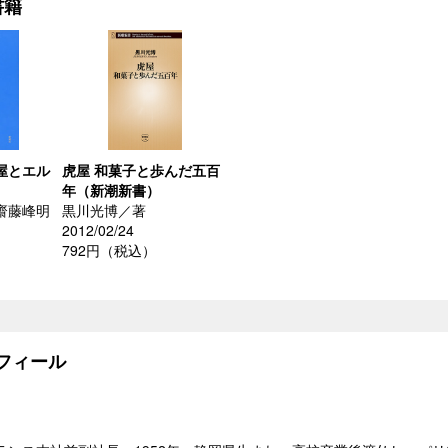
書籍
屋とエル
虎屋 和菓子と歩んだ五百
年（新潮新書）
齋藤峰明
黒川光博／著
2012/02/24
792円（税込）
）
フィール