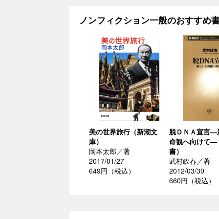
ノンフィクション一般のおすすめ
美の世界旅行（新潮文
脱ＤＮＡ宣言―
庫）
命観へ向けて―
岡本太郎／著
書）
2017/01/27
武村政春／著
649円（税込）
2012/03/30
660円（税込）