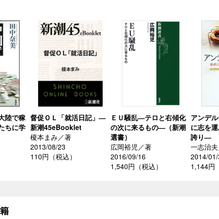
大陸で稼
督促ＯＬ「就活日記」―
ＥＵ騒乱―テロと右傾化
アンデル
たちに学
新潮45eBooklet
の次に来るもの―（新潮
に志を運
榎本まみ／著
選書）
誇り―
2013/08/23
広岡裕児／著
一志治夫
110円（税込）
2016/09/16
2014/01/
）
1,540円（税込）
1,144
書籍