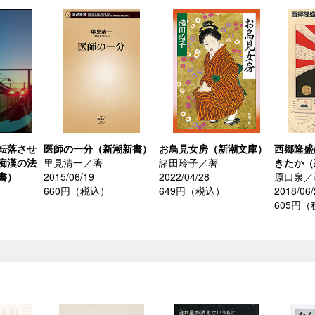
転落させ
医師の一分（新潮新書）
お鳥見女房（新潮文庫）
西郷隆盛
痴漢の法
里見清一／著
諸田玲子／著
きたか（
書）
2015/06/19
2022/04/28
原口泉／
660円（税込）
649円（税込）
2018/06/
605円