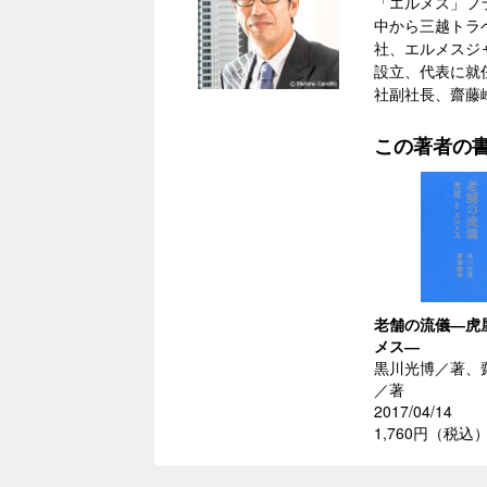
「エルメス」フ
中から三越トラ
社、エルメスジ
設立、代表に就
社副社長、齋藤
この著者の
老舗の流儀―虎
メス―
黒川光博／著、
／著
2017/04/14
1,760円（税込