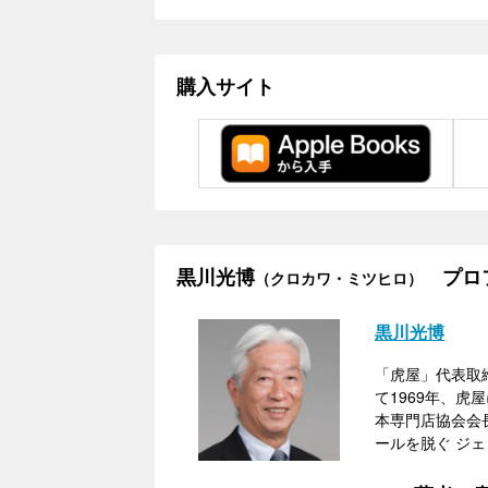
購入サイト
黒川光博
プロ
（クロカワ・ミツヒロ）
黒川光博
「虎屋」代表取
て1969年、
本専門店協会会
ールを脱ぐ ジ