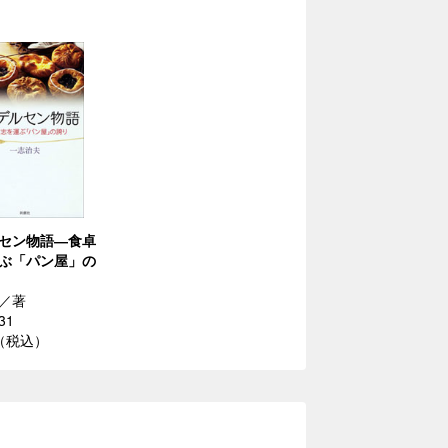
セン物語―食卓
ぶ「パン屋」の
／著
31
円（税込）