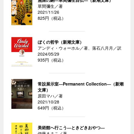
草間彌生／著
2021/11/26
825円（税込）
ぼくの哲学（新潮文庫）
アンディ・ウォーホル／著、落石八月月／訳
2024/05/29
935円（税込）
常設展示室―Permanent Collection―（新潮
文庫）
原田マハ／著
2021/10/28
649円（税込）
美術館へ行こう―ときどきおやつ―
伊藤まさこ／著