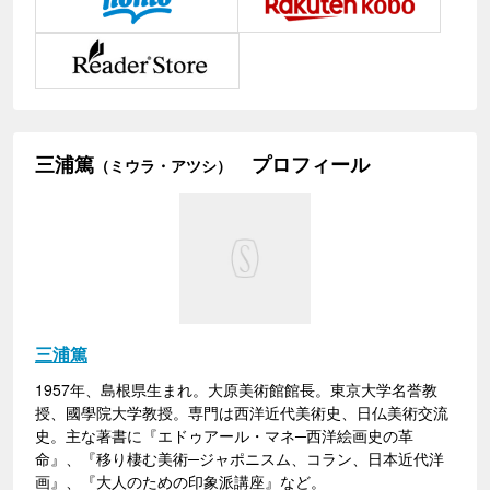
三浦篤
プロフィール
（ミウラ・アツシ）
三浦篤
1957年、島根県生まれ。大原美術館館長。東京大学名誉教
授、國學院大学教授。専門は西洋近代美術史、日仏美術交流
史。主な著書に『エドゥアール・マネ─西洋絵画史の革
命』、『移り棲む美術─ジャポニスム、コラン、日本近代洋
画』、『大人のための印象派講座』など。