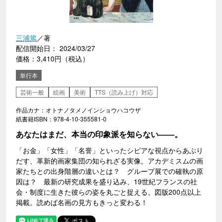
三浦篤
／著
配信開始日： 2024/03/27
価格：3,410円（税込）
単行本
芸術一般
絵画
美術
TTS（読み上げ）対応
作品カナ：オトナノタメノインショウハコウザ
紙書籍ISBN：978-4-10-355581-0
あなたはまだ、本当の印象派を知らない――。
「お金」「女性」「名誉」といったシビアな視点からあぶり
だす、革新的画家集団の知られざる実像。アカデミスムの画
家たちとの出身階層の違いとは？ グループ展での確執の原
因は？ 最新の研究成果を盛り込み、19世紀フランスの社
会・制度に生きた彼らの姿を丸ごと捉える。図版200点以上
掲載。読めば名画の見方もきっと変わる！