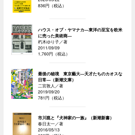
836円（税込）
ハウス・オブ・ヤマナカ―東洋の至宝を欧米
に売った美術商―
朽木ゆり子／著
2011/09/09
1,760円（税込）
最後の秘境 東京藝大―天才たちのカオスな
日常―（新潮文庫）
二宮敦人／著
2019/09/20
781円（税込）
市川崑と『犬神家の一族』（新潮新書）
春日太一／著
2016/05/13