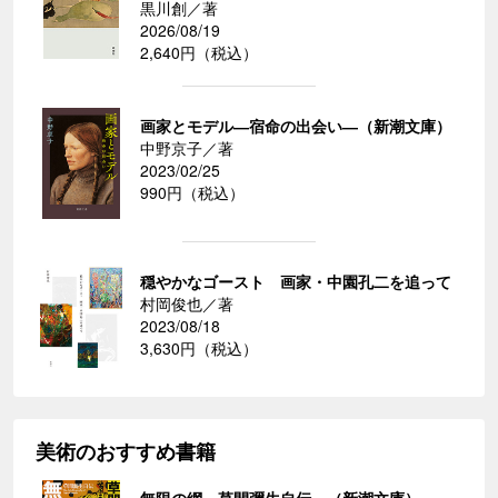
黒川創／著
2026/08/19
2,640円（税込）
画家とモデル―宿命の出会い―（新潮文庫）
中野京子／著
2023/02/25
990円（税込）
穏やかなゴースト 画家・中園孔二を追って
村岡俊也／著
2023/08/18
3,630円（税込）
美術のおすすめ書籍
無限の網―草間彌生自伝―（新潮文庫）