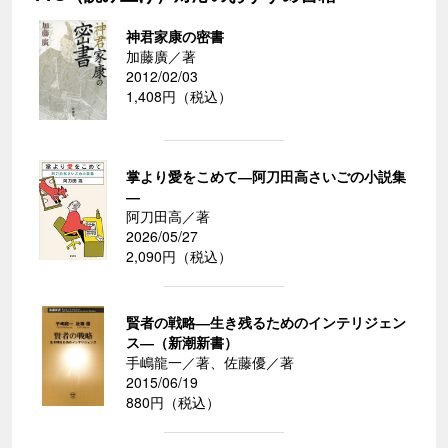
神君家康の密書
加藤廣／著
2012/02/03
1,408円（税込）
掌より愛をこめて―阿刀田高さいごの小説集
―
阿刀田高／著
2026/05/27
2,090円（税込）
賢者の戦略―生き残るためのインテリジェン
ス―（新潮新書）
手嶋龍一／著、佐藤優／著
2015/06/19
880円（税込）