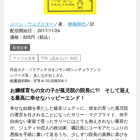
ジーン・ウェブスター
／著、
畔柳和代
／訳
配信開始日： 2017/11/24
価格：825円（税込）
新潮文庫
アメリカ文学
TTS（読み上げ）対応
作品カナ：ゾクアシナガオジサン02シンチョウブンコ
シリーズ名： あしながおじさん
紙書籍ISBN：978-4-10-208204-1
お嬢様育ちの女の子が孤児院の院長に?! そして迎え
る最高に幸せなハッピーエンド！
幸せな結婚を果たした級友ジュディに、彼女の育った孤児院
の運営を任されることになったサリー・マクブライド。何不
自由ない家庭で育ったサリーにはとても抱えきれない重荷だ
が、ジュディや恋人の政治家、嘱託医にユーモアたっぷりの
愚痴を手紙に書いて送るうち、少しずつ院長の責務に喜びを