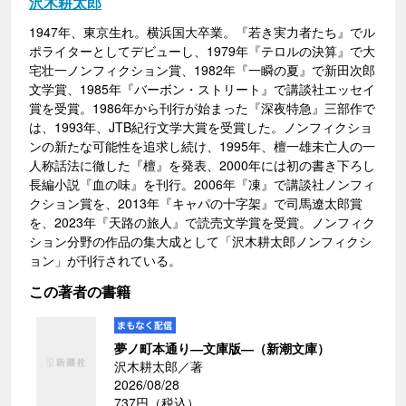
沢木耕太郎
1947年、東京生れ。横浜国大卒業。『若き実力者たち』でル
ポライターとしてデビューし、1979年『テロルの決算』で大
宅壮一ノンフィクション賞、1982年『一瞬の夏』で新田次郎
文学賞、1985年『バーボン・ストリート』で講談社エッセイ
賞を受賞。1986年から刊行が始まった『深夜特急』三部作で
は、1993年、JTB紀行文学大賞を受賞した。ノンフィクショ
ンの新たな可能性を追求し続け、1995年、檀一雄未亡人の一
人称話法に徹した『檀』を発表、2000年には初の書き下ろし
長編小説『血の味』を刊行。2006年『凍』で講談社ノンフィ
クション賞を、2013年『キャパの十字架』で司馬遼太郎賞
を、2023年『天路の旅人』で読売文学賞を受賞。ノンフィク
ション分野の作品の集大成として「沢木耕太郎ノンフィクシ
ョン」が刊行されている。
この著者の書籍
夢ノ町本通り―文庫版―（新潮文庫）
沢木耕太郎／著
2026/08/28
737円（税込）