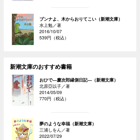
ブンナよ、木からおりてこい（新潮文庫）
水上勉／著
2016/10/07
539円（税込）
新潮文庫のおすすめ書籍
おひで―慶次郎縁側日記―（新潮文庫）
北原亞以子／著
2014/05/09
770円（税込）
夢のような幸福（新潮文庫）
三浦しをん／著
2022/07/29