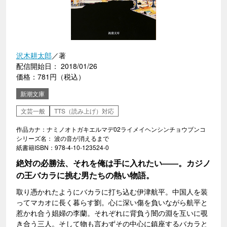
沢木耕太郎
／著
配信開始日： 2018/01/26
価格：781円（税込）
新潮文庫
文芸一般
TTS（読み上げ）対応
作品カナ：ナミノオトガキエルマデ02ライメイヘンシンチョウブンコ
シリーズ名： 波の音が消えるまで
紙書籍ISBN：978-4-10-123524-0
絶対の必勝法、それを俺は手に入れたい――。カジノ
の王バカラに挑む男たちの熱い物語。
取り憑かれたようにバカラに打ち込む伊津航平。中国人を装
ってマカオに長く暮らす劉。心に深い傷を負いながら航平と
惹かれ合う娼婦の李蘭。それぞれに背負う闇の淵を互いに覗
き合う三人。そして物も言わずその中心に鎮座するバカラと