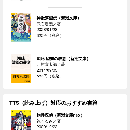
神獣夢望伝（新潮文庫）
武石勝義／著
2026/01/28
825円（税込）
知床 望郷の殺意（新潮文庫）
西村京太郎／著
2014/09/05
583円（税込）
TTS（読み上げ）対応のおすすめ書籍
物件探偵（新潮文庫nex）
乾くるみ／著
2020/12/23