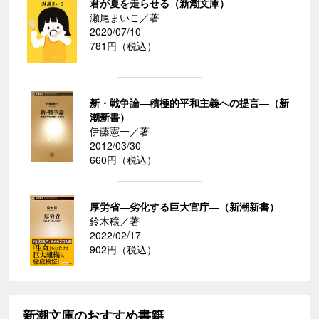
君が夏を走らせる（新潮文庫）
瀬尾まいこ／著
2020/07/10
781円（税込）
新・戦争論―積極的平和主義への提言―（新
潮新書）
伊藤憲一／著
2012/03/30
660円（税込）
厚労省―劣化する巨大官庁―（新潮新書）
鈴木穣／著
2022/02/17
902円（税込）
新潮文庫のおすすめ書籍