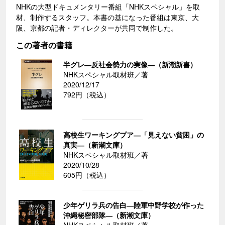
NHKの大型ドキュメンタリー番組「NHKスペシャル」を取
材、制作するスタッフ。本書の基になった番組は東京、大
阪、京都の記者・ディレクターが共同で制作した。
この著者の書籍
半グレ―反社会勢力の実像―（新潮新書）
NHKスペシャル取材班／著
2020/12/17
792円（税込）
高校生ワーキングプア―「見えない貧困」の
真実―（新潮文庫）
NHKスペシャル取材班／著
2020/10/28
605円（税込）
少年ゲリラ兵の告白―陸軍中野学校が作った
沖縄秘密部隊―（新潮文庫）