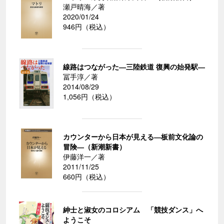
瀬戸晴海／著
2020/01/24
946円（税込）
線路はつながった―三陸鉄道 復興の始発駅―
冨手淳／著
2014/08/29
1,056円（税込）
カウンターから日本が見える―板前文化論の
冒険―（新潮新書）
伊藤洋一／著
2011/11/25
660円（税込）
紳士と淑女のコロシアム 「競技ダンス」へ
ようこそ