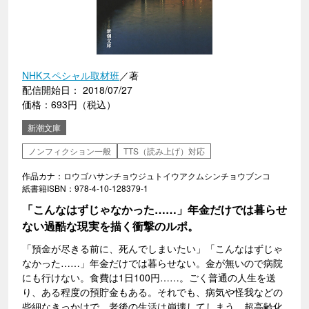
NHKスペシャル取材班
／著
配信開始日： 2018/07/27
価格：693円（税込）
新潮文庫
ノンフィクション一般
TTS（読み上げ）対応
作品カナ：ロウゴハサンチョウジュトイウアクムシンチョウブンコ
紙書籍ISBN：978-4-10-128379-1
「こんなはずじゃなかった……」年金だけでは暮らせ
ない過酷な現実を描く衝撃のルポ。
「預金が尽きる前に、死んでしまいたい」「こんなはずじゃ
なかった……」年金だけでは暮らせない。金が無いので病院
にも行けない。食費は1日100円……。ごく普通の人生を送
り、ある程度の預貯金もある。それでも、病気や怪我などの
些細なきっかけで、老後の生活は崩壊してしまう。超高齢化