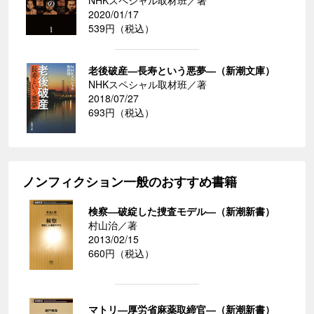
NHKスペシャル取材班／著
2020/01/17
539円（税込）
老後破産―長寿という悪夢―（新潮文庫）
NHKスペシャル取材班／著
2018/07/27
693円（税込）
ノンフィクション一般のおすすめ書籍
検察―破綻した捜査モデル―（新潮新書）
村山治／著
2013/02/15
660円（税込）
マトリ―厚労省麻薬取締官―（新潮新書）