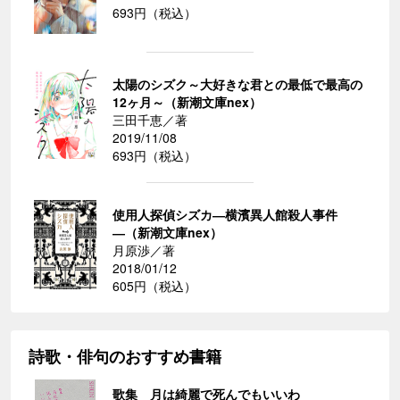
693円（税込）
太陽のシズク～大好きな君との最低で最高の
12ヶ月～（新潮文庫nex）
三田千恵／著
2019/11/08
693円（税込）
使用人探偵シズカ―横濱異人館殺人事件
―（新潮文庫nex）
月原渉／著
2018/01/12
605円（税込）
詩歌・俳句のおすすめ書籍
歌集 月は綺麗で死んでもいいわ