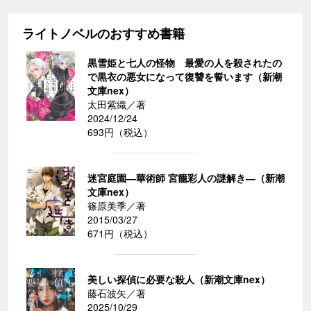
ライトノベルのおすすめ書籍
黒雪姫と七人の怪物 最愛の人を殺されたの
で黒衣の悪女になって復讐を誓います（新潮
文庫nex）
太田紫織／著
2024/12/24
693円（税込）
迷宮庭園―華術師 宮籠彩人の謎解き―（新潮
文庫nex）
篠原美季／著
2015/03/27
671円（税込）
美しい探偵に必要な殺人（新潮文庫nex）
藤石波矢／著
2025/10/29