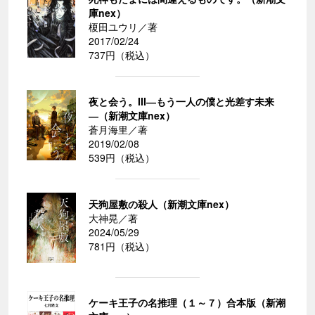
庫nex）
榎田ユウリ／著
2017/02/24
737円（税込）
夜と会う。III―もう一人の僕と光差す未来
―（新潮文庫nex）
蒼月海里／著
2019/02/08
539円（税込）
天狗屋敷の殺人（新潮文庫nex）
大神晃／著
2024/05/29
781円（税込）
ケーキ王子の名推理（１～７）合本版（新潮