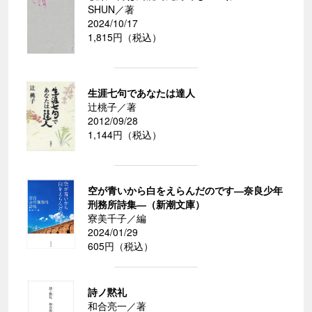
SHUN／著
2024/10/17
1,815円（税込）
生涯七句であなたは達人
辻桃子／著
2012/09/28
1,144円（税込）
空が青いから白をえらんだのです―奈良少年
刑務所詩集―（新潮文庫）
寮美千子／編
2024/01/29
605円（税込）
詩ノ黙礼
和合亮一／著