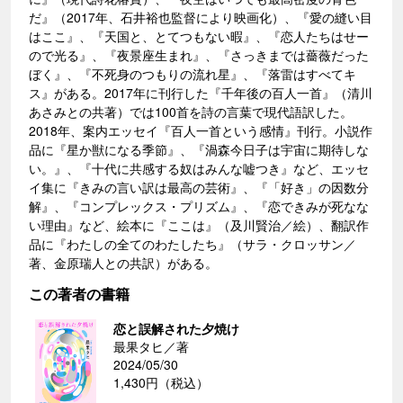
だ』（2017年、石井裕也監督により映画化）、『愛の縫い目
はここ』、『天国と、とてつもない暇』、『恋人たちはせー
ので光る』、『夜景座生まれ』、『さっきまでは薔薇だった
ぼく』、『不死身のつもりの流れ星』、『落雷はすべてキ
ス』がある。2017年に刊行した『千年後の百人一首』（清川
あさみとの共著）では100首を詩の言葉で現代語訳した。
2018年、案内エッセイ『百人一首という感情』刊行。小説作
品に『星か獣になる季節』、『渦森今日子は宇宙に期待しな
い。』、『十代に共感する奴はみんな嘘つき』など、エッセ
イ集に『きみの言い訳は最高の芸術』、『「好き」の因数分
解』、『コンプレックス・プリズム』、『恋できみが死なな
い理由』など、絵本に『ここは』（及川賢治／絵）、翻訳作
品に『わたしの全てのわたしたち』（サラ・クロッサン／
著、金原瑞人との共訳）がある。
この著者の書籍
恋と誤解された夕焼け
最果タヒ／著
2024/05/30
1,430円（税込）