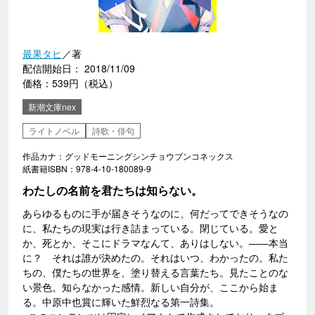
最果タヒ
／著
配信開始日： 2018/11/09
価格：539円（税込）
新潮文庫nex
ライトノベル
詩歌・俳句
作品カナ：グッドモーニングシンチョウブンコネックス
紙書籍ISBN：978-4-10-180089-9
わたしの名前を君たちは知らない。
あらゆるものに手が届きそうなのに、何だってできそうなの
に、私たちの現実は行き詰まっている。閉じている。愛と
か、死とか、そこにドラマなんて、ありはしない。――本当
に？ それは誰が決めたの。それはいつ、わかったの。私た
ちの、僕たちの世界を、塗り替える言葉たち。見たことのな
い景色。知らなかった感情。新しい自分が、ここから始ま
る。中原中也賞に輝いた鮮烈なる第一詩集。