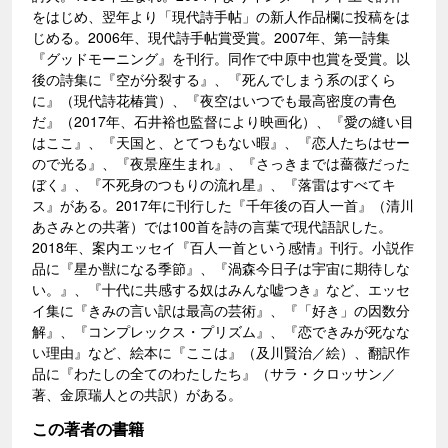
をはじめ、翌年より「現代詩手帖」の新人作品欄に投稿をは
じめる。2006年、現代詩手帖賞受賞。2007年、第一詩集
『グッドモーニング』を刊行。同作で中原中也賞を受賞。以
後の詩集に『空が分裂する』、『死んでしまう系のぼくら
に』（現代詩花椿賞）、『夜空はいつでも最高密度の青色
だ』（2017年、石井裕也監督により映画化）、『愛の縫い目
はここ』、『天国と、とてつもない暇』、『恋人たちはせー
ので光る』、『夜景座生まれ』、『さっきまでは薔薇だった
ぼく』、『不死身のつもりの流れ星』、『落雷はすべてキ
ス』がある。2017年に刊行した『千年後の百人一首』（清川
あさみとの共著）では100首を詩の言葉で現代語訳した。
2018年、案内エッセイ『百人一首という感情』刊行。小説作
品に『星か獣になる季節』、『渦森今日子は宇宙に期待しな
い。』、『十代に共感する奴はみんな嘘つき』など、エッセ
イ集に『きみの言い訳は最高の芸術』、『「好き」の因数分
解』、『コンプレックス・プリズム』、『恋できみが死なな
い理由』など、絵本に『ここは』（及川賢治／絵）、翻訳作
品に『わたしの全てのわたしたち』（サラ・クロッサン／
著、金原瑞人との共訳）がある。
この著者の書籍