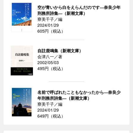
空が青いから白をえらんだのです―奈良少年
刑務所詩集―（新潮文庫）
寮美千子／編
2024/01/29
605円（税込）
自註鹿鳴集（新潮文庫）
会津八一／著
2002/05/03
495円（税込）
名前で呼ばれたこともなかったから―奈良少
年刑務所詩集―（新潮文庫）
寮美千子／編
2024/01/29
649円（税込）