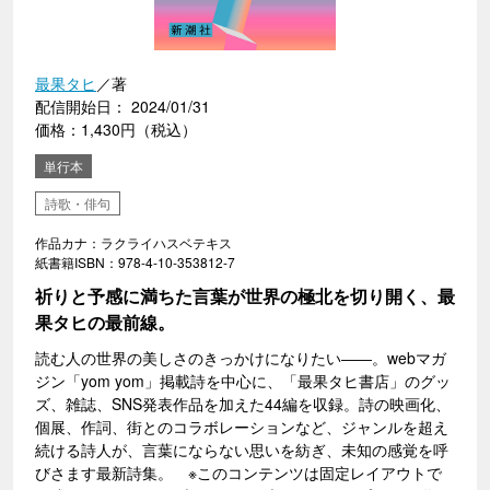
最果タヒ
／著
配信開始日： 2024/01/31
価格：1,430円（税込）
単行本
詩歌・俳句
作品カナ：ラクライハスベテキス
紙書籍ISBN：978-4-10-353812-7
祈りと予感に満ちた言葉が世界の極北を切り開く、最
果タヒの最前線。
読む人の世界の美しさのきっかけになりたい――。webマガ
ジン「yom yom」掲載詩を中心に、「最果タヒ書店」のグッ
ズ、雑誌、SNS発表作品を加えた44編を収録。詩の映画化、
個展、作詞、街とのコラボレーションなど、ジャンルを超え
続ける詩人が、言葉にならない思いを紡ぎ、未知の感覚を呼
びさます最新詩集。 ※このコンテンツは固定レイアウトで