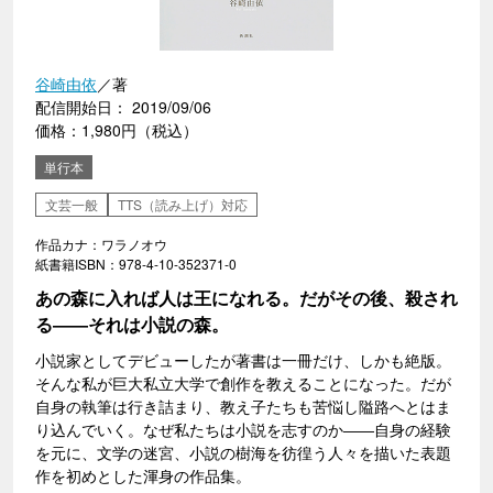
谷崎由依
／著
配信開始日： 2019/09/06
価格：1,980円（税込）
単行本
文芸一般
TTS（読み上げ）対応
作品カナ：ワラノオウ
紙書籍ISBN：978-4-10-352371-0
あの森に入れば人は王になれる。だがその後、殺され
る――それは小説の森。
小説家としてデビューしたが著書は一冊だけ、しかも絶版。
そんな私が巨大私立大学で創作を教えることになった。だが
自身の執筆は行き詰まり、教え子たちも苦悩し隘路へとはま
り込んでいく。なぜ私たちは小説を志すのか――自身の経験
を元に、文学の迷宮、小説の樹海を彷徨う人々を描いた表題
作を初めとした渾身の作品集。