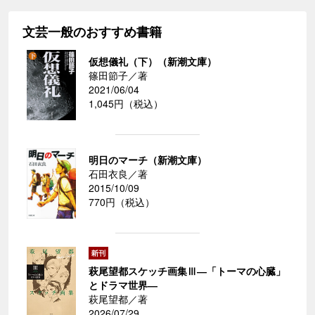
文芸一般のおすすめ書籍
仮想儀礼（下）（新潮文庫）
篠田節子／著
2021/06/04
1,045円（税込）
明日のマーチ（新潮文庫）
石田衣良／著
2015/10/09
770円（税込）
萩尾望都スケッチ画集Ⅲ―「トーマの心臓」
とドラマ世界―
萩尾望都／著
2026/07/29