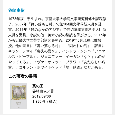
谷崎由依
1978年福井県生まれ。京都大学大学院文学研究科修士課程修
了。2007年「舞い落ちる村」で第104回文學界新人賞を受
賞。2019年『鏡のなかのアジア』で芸術選奨文部科学大臣新
人賞を受賞。小説の他、英米小説の翻訳も手がける。2015年
から近畿大学文芸学部講師を務め、2019年3月現在は准教
授。他の著書に『舞い落ちる村』、『囚われの島』、訳書に
キラン・デサイ『喪失の響き』、インドラ・シンハ『アニマ
ルズ・ピープル』、ジェニファー・イーガン『ならずものが
やってくる』、ノヴァイオレット・ブラワヨ『あたらしい名
前』、コルソン・ホワイトヘッド『地下鉄道』などがある。
この著者の書籍
藁の王
谷崎由依／著
2019/09/06
1,980円（税込）