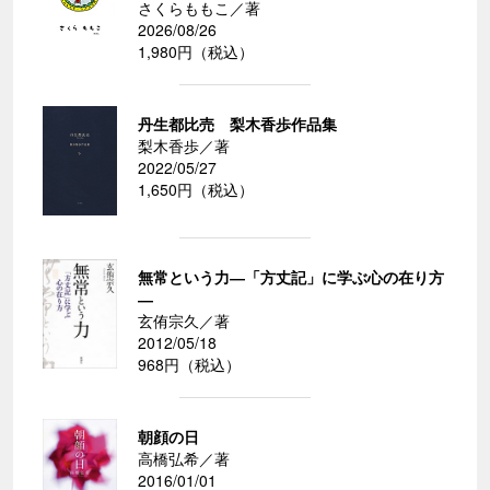
さくらももこ／著
2026/08/26
1,980円（税込）
丹生都比売 梨木香歩作品集
梨木香歩／著
2022/05/27
1,650円（税込）
無常という力―「方丈記」に学ぶ心の在り方
―
玄侑宗久／著
2012/05/18
968円（税込）
朝顔の日
高橋弘希／著
2016/01/01