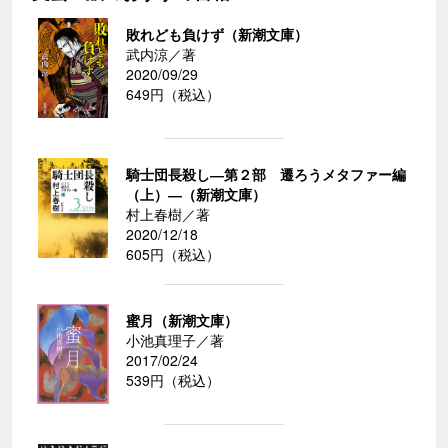
敗れども負けず（新潮文庫）
武内涼／著
2020/09/29
649円（税込）
騎士団長殺し―第２部 遷ろうメタファー編
（上）―（新潮文庫）
村上春樹／著
2020/12/18
605円（税込）
蜜月（新潮文庫）
小池真理子／著
2017/02/24
539円（税込）