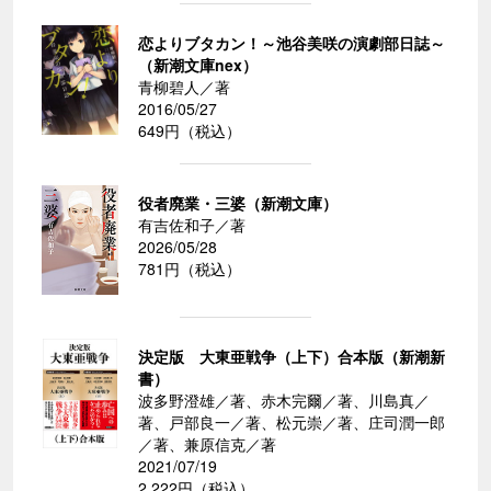
恋よりブタカン！～池谷美咲の演劇部日誌～
（新潮文庫nex）
青柳碧人／著
2016/05/27
649円（税込）
役者廃業・三婆（新潮文庫）
有吉佐和子／著
2026/05/28
781円（税込）
決定版 大東亜戦争（上下）合本版（新潮新
書）
波多野澄雄／著、赤木完爾／著、川島真／
著、戸部良一／著、松元崇／著、庄司潤一郎
／著、兼原信克／著
2021/07/19
2,222円（税込）