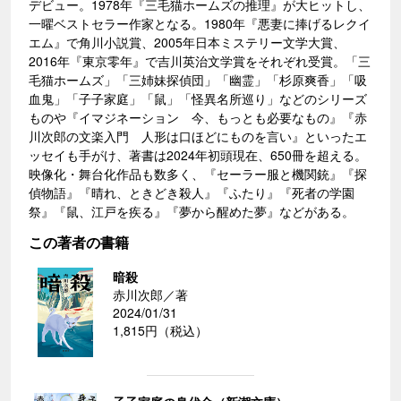
デビュー。1978年『三毛猫ホームズの推理』が大ヒットし、
一曜ベストセラー作家となる。1980年『悪妻に捧げるレクイ
エム』で角川小説賞、2005年日本ミステリー文学大賞、
2016年『東京零年』で吉川英治文学賞をそれぞれ受賞。「三
毛猫ホームズ」「三姉妹探偵団」「幽霊」「杉原爽香」「吸
血鬼」「子子家庭」「鼠」「怪異名所巡り」などのシリーズ
ものや『イマジネーション 今、もっとも必要なもの』『赤
川次郎の文楽入門 人形は口ほどにものを言い』といったエ
ッセイも手がけ、著書は2024年初頭現在、650冊を超える。
映像化・舞台化作品も数多く、『セーラー服と機関銃』『探
偵物語』『晴れ、ときどき殺人』『ふたり』『死者の学園
祭』『鼠、江戸を疾る』『夢から醒めた夢』などがある。
この著者の書籍
暗殺
赤川次郎／著
2024/01/31
1,815円（税込）