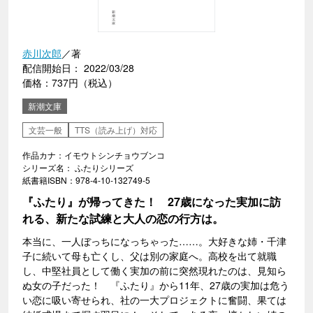
赤川次郎
／著
配信開始日： 2022/03/28
価格：737円（税込）
新潮文庫
文芸一般
TTS（読み上げ）対応
作品カナ：イモウトシンチョウブンコ
シリーズ名： ふたりシリーズ
紙書籍ISBN：978-4-10-132749-5
『ふたり』が帰ってきた！ 27歳になった実加に訪
れる、新たな試練と大人の恋の行方は。
本当に、一人ぼっちになっちゃった……。大好きな姉・千津
子に続いて母も亡くし、父は別の家庭へ。高校を出て就職
し、中堅社員として働く実加の前に突然現れたのは、見知ら
ぬ女の子だった！ 『ふたり』から11年、27歳の実加は危う
い恋に吸い寄せられ、社の一大プロジェクトに奮闘、果ては