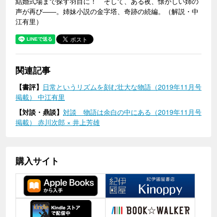
結婚式場まで探す羽目に！ そして、ある夜、懐かしい姉の
声が再び――。姉妹小説の金字塔、奇跡の続編。（解説・中
江有里）
関連記事
【書評】
日常というリズムを刻む壮大な物語（2019年11月号
掲載） 中江有里
【対談・鼎談】
対談 物語は余白の中にある（2019年11月号
掲載） 赤川次郎 × 井上芳雄
購入サイト