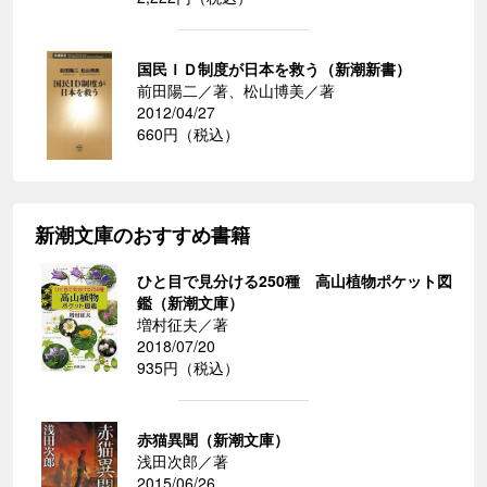
国民ＩＤ制度が日本を救う（新潮新書）
前田陽二／著、松山博美／著
2012/04/27
660円（税込）
新潮文庫のおすすめ書籍
ひと目で見分ける250種 高山植物ポケット図
鑑（新潮文庫）
増村征夫／著
2018/07/20
935円（税込）
赤猫異聞（新潮文庫）
浅田次郎／著
2015/06/26