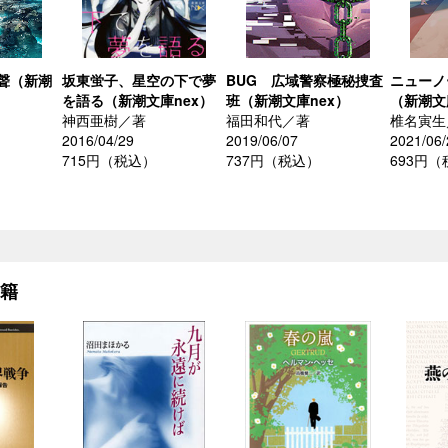
聲（新潮
坂東蛍子、星空の下で夢
BUG 広域警察極秘捜査
ニューノ
を語る（新潮文庫nex）
班（新潮文庫nex）
（新潮文
神西亜樹／著
福田和代／著
椎名寅生
2016/04/29
2019/06/07
2021/06/
715円（税込）
737円（税込）
693円
書籍