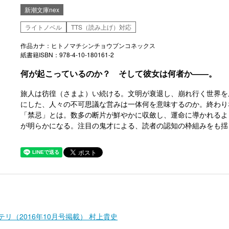
新潮文庫nex
ライトノベル
TTS（読み上げ）対応
作品カナ：ヒトノマチシンチョウブンコネックス
紙書籍ISBN：978-4-10-180161-2
何が起こっているのか？ そして彼女は何者か――。
旅人は彷徨（さまよ）い続ける。文明が衰退し、崩れ行く世界を
にした、人々の不可思議な営みは一体何を意味するのか。終わり
「禁忌」とは。数多の断片が鮮やかに収斂し、運命に導かれるよ
が明らかになる。注目の鬼才による、読者の認知の枠組みをも揺
リ（2016年10月号掲載） 村上貴史