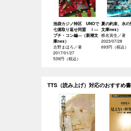
池袋カジノ特区 UNOで
夏の約束、水の
七億取り返せ同盟 Ｉ―
文庫nex）
プチ・コン編―（新潮文
椎名寅生／著
庫nex）
2023/07/28
古野まほろ／著
693円（税込）
2017/01/27
539円（税込）
TTS（読み上げ）対応のおすすめ