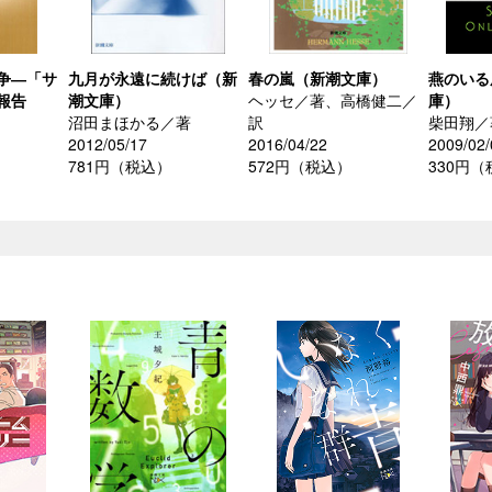
争―「サ
九月が永遠に続けば（新
春の嵐（新潮文庫）
燕のいる
報告
潮文庫）
ヘッセ／著、高橋健二／
庫）
沼田まほかる／著
訳
柴田翔／
2012/05/17
2016/04/22
2009/02/
781円（税込）
572円（税込）
330円