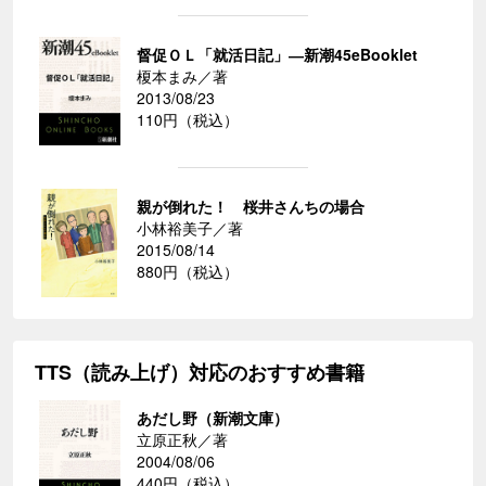
督促ＯＬ「就活日記」―新潮45eBooklet
榎本まみ／著
2013/08/23
110円（税込）
親が倒れた！ 桜井さんちの場合
小林裕美子／著
2015/08/14
880円（税込）
TTS（読み上げ）対応のおすすめ書籍
あだし野（新潮文庫）
立原正秋／著
2004/08/06
440円（税込）