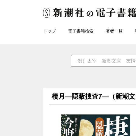
トップ
電子書籍検索
著者一覧
棲月―隠蔽捜査7―（新潮文