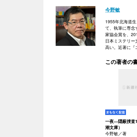
今野敏
1955年北海
て、執筆に専念す
家協会賞を、2
日本ミステリー
高い。近著に『エ
この著者の
一夜―隠蔽捜査1
潮文庫）
今野敏／著