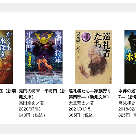
在（新潮
鬼門の将軍 平将門（新
巡礼者たち―家族狩り
水葬の迷
潮文庫）
第四部―（新潮文庫）
7―（新
高田崇史／著
天童荒太／著
麻見和史
2020/07/03
2021/01/15
2018/02/
649円（税込）
605円（税込）
825円