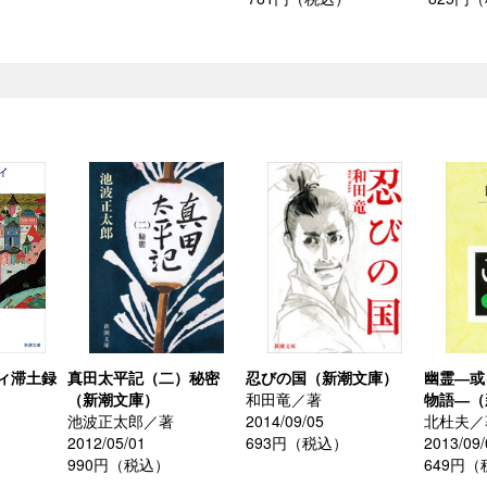
ィ滞土録
真田太平記（二）秘密
忍びの国（新潮文庫）
幽霊―或
（新潮文庫）
和田竜／著
物語―（
池波正太郎／著
2014/09/05
北杜夫／
2012/05/01
693円（税込）
2013/09/
990円（税込）
649円