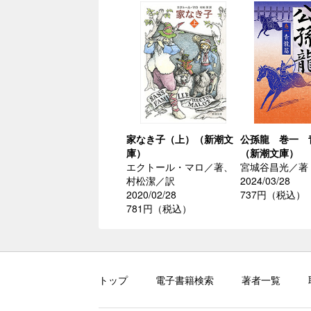
家なき子（上）（新潮文
公孫龍 巻一 
庫）
（新潮文庫）
エクトール・マロ／著、
宮城谷昌光／著
村松潔／訳
2024/03/28
2020/02/28
737円（税込）
781円（税込）
トップ
電子書籍検索
著者一覧