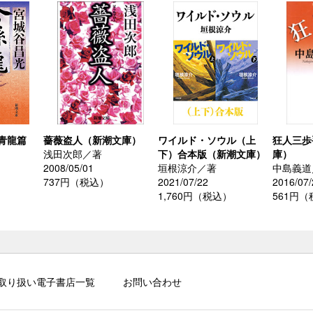
青龍篇
薔薇盗人（新潮文庫）
ワイルド・ソウル（上
狂人三歩
浅田次郎／著
下）合本版（新潮文庫）
庫）
2008/05/01
垣根涼介／著
中島義道
737円（税込）
2021/07/22
2016/07/
1,760円（税込）
561円
取り扱い電子書店一覧
お問い合わせ