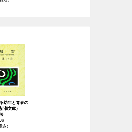
る幼年と青春の
新潮文庫）
著
06
（税込）