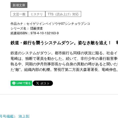
新潮文庫
文芸一般
ミステリ
TTS（読み上げ）対応
作品カナ：セイゲツインペイソウサ07シンチョウブンコ
シリーズ名： 隠蔽捜査
紙書籍ISBN：978-4-10-132163-9
鉄道・銀行を襲うシステムダウン。姿なき敵を追え！ 
鉄道のシステムがダウン。都市銀行も同様の状況に陥る。社会イ
竜崎は、独断で署員を動かした。続いて、非行少年の暴行殺害事
執る中、同期の伊丹刑事部長から自身の異動の噂があると聞いた
た“敵”。組織内部の軋轢。警視庁第二方面大森署署長、竜崎伸
2月号掲載） 池上彰