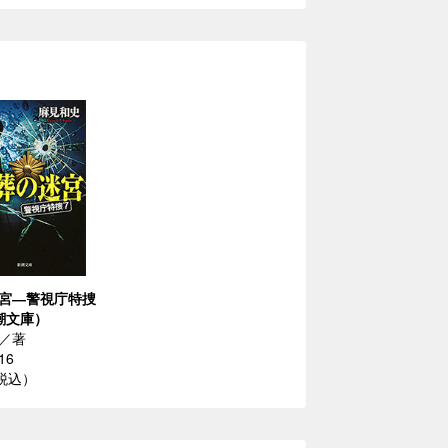
宮―警視庁特捜
潮文庫）
／著
16
（税込）