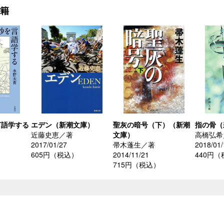
書籍
言語学する
エデン（新潮文庫）
聖灰の暗号（下）（新潮
指の骨（
近藤史恵／著
文庫）
高橋弘希
2017/01/27
帚木蓬生／著
2018/01/
）
605円（税込）
2014/11/21
440円
715円（税込）