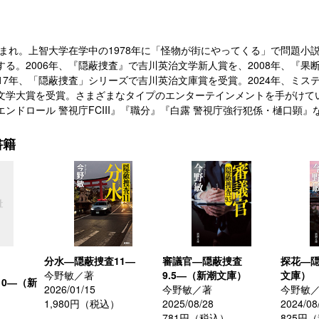
道生まれ。上智大学在学中の1978年に「怪物が街にやってくる」で問題
る。2006年、『隠蔽捜査』で吉川英治文学新人賞を、2008年、『果
017年、「隠蔽捜査」シリーズで吉川英治文庫賞を受賞。2024年、ミ
文学大賞を受賞。さまざまなタイプのエンターテインメントを手がけて
ンドロール 警視庁FCIII』『職分』『白露 警視庁強行犯係・樋口顕』
書籍
分水―隠蔽捜査11―
審議官―隠蔽捜査
探花―隠
今野敏／著
9.5―（新潮文庫）
文庫）
0―（新
2026/01/15
今野敏／著
今野敏
1,980円（税込）
2025/08/28
2024/08
781円（税込）
825円