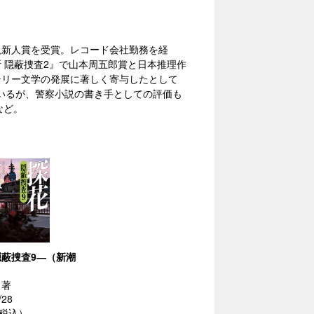
小説新人賞を受賞。レコード会社勤務を経
断 隠蔽捜査2』で山本周五郎賞と日本推理作
ステリー文学の発展に著しく寄与したとして
いるが、警察小説の書き手としての評価も
など。
蔽捜査9―（新潮
／著
/28
（税込）