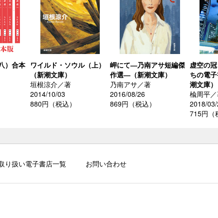
八）合本
ワイルド・ソウル（上）
岬にて―乃南アサ短編傑
虚空の冠
（新潮文庫）
作選―（新潮文庫）
ちの電子
垣根涼介／著
乃南アサ／著
潮文庫）
2014/10/03
2016/08/26
楡周平／
）
880円（税込）
869円（税込）
2018/03/
715円
取り扱い電子書店一覧
お問い合わせ