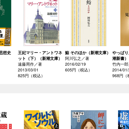
思想史
王妃マリー・アントワネ
鮨 そのほか（新潮文庫）
やっぱり
ット（下）（新潮文庫）
阿川弘之／著
潮新書）
遠藤周作／著
2016/02/19
竹内一郎
2013/03/01
605円（税込）
2014/01/
）
825円（税込）
968円