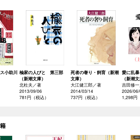
ウス小助川
楡家の人びと 第三部
死者の奢り・飼育（新潮
愛に乱暴
（新潮文庫）
文庫）
（新潮文
北杜夫／著
大江健三郎／著
吉田修一
2013/09/06
2014/03/14
2026/06/
781円（税込）
737円（税込）
1,298
書籍