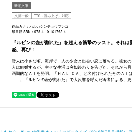
新潮文庫
文芸一般
TTS（読み上げ）対応
作品カナ：ハルカシンチョウブンコ
紙書籍ISBN：978-4-10-101762-4
『ルビンの壺が割れた』を超える衝撃のラスト。それは
感、再び！
賢人は小さな頃、海岸で一人の少女と出会い恋に落ちる。彼女
人は結婚するが、幸せな生活は突如終わりを告げた。それから月
画期的なＡＩを発明。「ＨＡＬ‐ＣＡ」と名付けられたそのＡＩ
――。『ルビンの壺が割れた』で大反響を呼んだ著者による、更
か？ AI vs. 編集者 キャッチコピークイズ（2018年7月号掲載） 