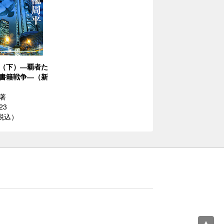
（下）―覇者た
書籍戦争―（新
著
23
（税込）