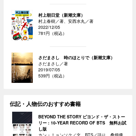
村上朝日堂（新潮文庫）
村上春樹／著、安西水丸／著
2022/12/05
781円（税込）
さだまさし 時のほとりで（新潮文庫）
さだまさし／著
2019/07/05
539円（税込）
伝記・人物伝のおすすめ書籍
BEYOND THE STORY ビヨンド・ザ・ストー
リー : 10-YEAR RECORD OF BTS 無料お試
し版
カン・ミョンソク／文、BTS／語り、桑畑優