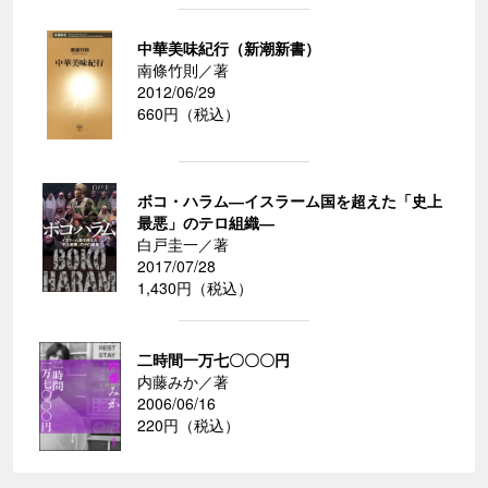
中華美味紀行（新潮新書）
南條竹則／著
2012/06/29
660円（税込）
ボコ・ハラム―イスラーム国を超えた「史上
最悪」のテロ組織―
白戸圭一／著
2017/07/28
1,430円（税込）
二時間一万七〇〇〇円
内藤みか／著
2006/06/16
220円（税込）