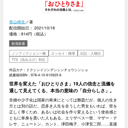
長山靖生
／著
配信開始日： 2021/10/18
価格：814円（税込）
新潮新書
ノンフィクション一般
エッセイ・随筆
伝記・人物伝
TTS（読み上げ）対応
作品カナ：ドクシンイジンデンシンチョウシンショ
紙書籍ISBN：978-4-10-610925-6
世界を変えた「おひとりさま」19人の信念と流儀を
通して見えてくる、本当の意味の「自分らしさ」。
非婚や少子化は国家の将来にとっては難題だが、個人の生き
方とは別の話だ。恋多き人生を全うした男女もいれば、世を
正しく導くため、あるいは社会を作り変えるという使命感と
ともに単身を貫いた人もある。エリザベス一世、マザー・テ
レサ、ニュートン、カント、津田梅子、小津安二郎……直接