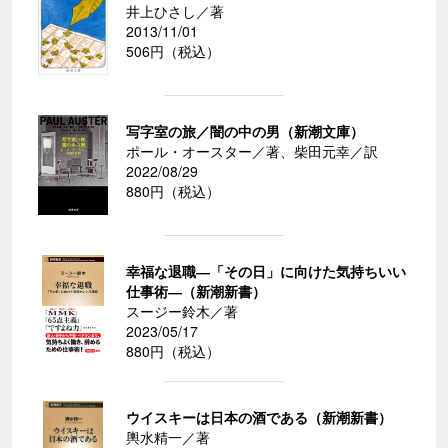
井上ひさし／著
2013/11/01
506円（税込）
写字室の旅／闇の中の男（新潮文庫）
ポール・オースター／著、柴田元幸／訳
2022/08/29
880円（税込）
幸福な退職―「その日」に向けた気持ちいい
仕事術―（新潮新書）
スージー鈴木／著
2023/05/17
880円（税込）
ウイスキーは日本の酒である（新潮新書）
輿水精一／著