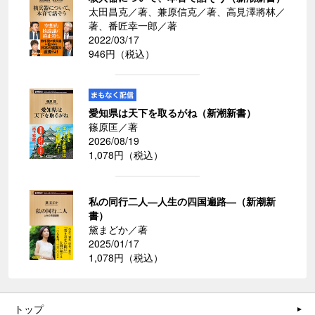
太田昌克／著、兼原信克／著、高見澤將林／
著、番匠幸一郎／著
2022/03/17
946円（税込）
愛知県は天下を取るがね（新潮新書）
篠原匡／著
2026/08/19
1,078円（税込）
私の同行二人―人生の四国遍路―（新潮新
書）
黛まどか／著
2025/01/17
1,078円（税込）
トップ