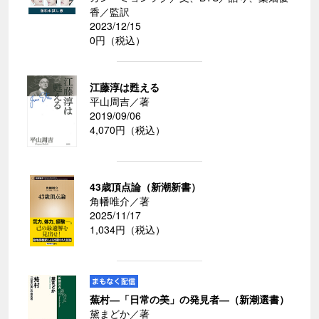
香／監訳
2023/12/15
0円（税込）
江藤淳は甦える
平山周吉／著
2019/09/06
4,070円（税込）
43歳頂点論（新潮新書）
角幡唯介／著
2025/11/17
1,034円（税込）
蕪村―「日常の美」の発見者―（新潮選書）
黛まどか／著