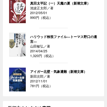
真田太平記（一）天魔の夏（新潮文庫）
池波正太郎／著
2012/05/01
990円（税込）
ハリウッド検視ファイル―トーマス野口の遺
言―
山田敏弘／著
2014/04/25
1,320円（税込）
アイガー北壁・気象遭難（新潮文庫）
新田次郎／著
2012/11/01
781円（税込）