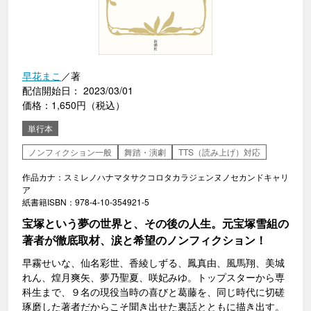
早花まこ
／著
配信開始日： 2023/03/01
価格：1,650円（税込）
単行本
ノンフィクション一般
舞踏・演劇
TTS（読み上げ）対応
作品カナ：スミレノハナマタサクコロタカラジェンヌノセカンドキャリ
ア
紙書籍ISBN：978-4-10-354921-5
宝塚という夢の世界と、その後の人生。元宝塚雪組の
著者が徹底取材、涙と希望のノンフィクション！
早霧せいな、仙名彩世、香綾しずる、鳳真由、風馬翔、美城
れん、煌月爽矢、夢乃聖夏、咲妃みゆ。トップスターから専
科生まで、９名の現役当時の喜びと葛藤を、同じ時代に切磋
琢磨した著者だからこそ聞き出せた裏話とともに描き出す。