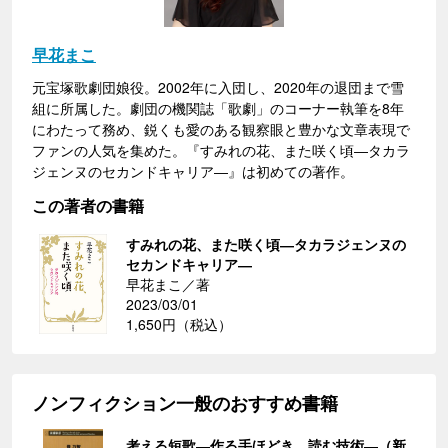
早花まこ
元宝塚歌劇団娘役。2002年に入団し、2020年の退団まで雪
組に所属した。劇団の機関誌「歌劇」のコーナー執筆を8年
にわたって務め、鋭くも愛のある観察眼と豊かな文章表現で
ファンの人気を集めた。『すみれの花、また咲く頃―タカラ
ジェンヌのセカンドキャリア―』は初めての著作。
この著者の書籍
すみれの花、また咲く頃―タカラジェンヌの
セカンドキャリア―
早花まこ／著
2023/03/01
1,650円（税込）
ノンフィクション一般のおすすめ書籍
考える短歌―作る手ほどき、読む技術―（新