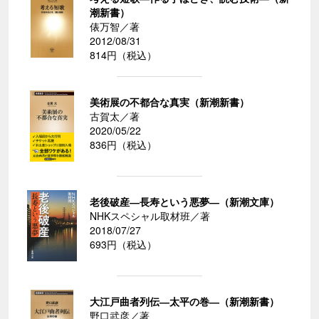
潮新書）
俵万智／著
2012/08/31
814円（税込）
美術展の不都合な真実（新潮新書）
古賀太／著
2020/05/22
836円（税込）
老後破産―長寿という悪夢―（新潮文庫）
NHKスペシャル取材班／著
2018/07/27
693円（税込）
大江戸曲者列伝―太平の巻―（新潮新書）
野口武彦／著