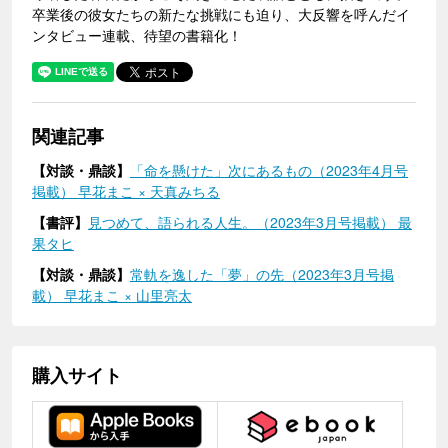
卒業後の彼女たちの新たな挑戦にも迫り、大反響を呼んだイ
ンタビュー連載、待望の書籍化！
関連記事
【対談・鼎談】
「命を懸けた」次にあるもの（2023年4月号
掲載） 早花まこ × 天真みちる
【書評】
見つめて、語られる人生。（2023年3月号掲載） 最
果タヒ
【対談・鼎談】
常軌を逸した「夢」の先（2023年3月号掲
載） 早花まこ × 山里亮太
購入サイト