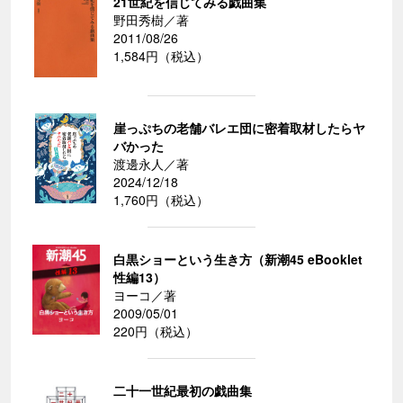
21世紀を信じてみる戯曲集
野田秀樹／著
2011/08/26
1,584円（税込）
崖っぷちの老舗バレエ団に密着取材したらヤ
バかった
渡邊永人／著
2024/12/18
1,760円（税込）
白黒ショーという生き方（新潮45 eBooklet
性編13）
ヨーコ／著
2009/05/01
220円（税込）
二十一世紀最初の戯曲集