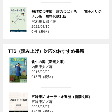
飛び立つ季節―旅のつばくろ― 電子オリジ
ナル版 無料お試し版
沢木耕太郎／著
2022/06/15
0円（税込）
TTS（読み上げ）対応のおすすめ書籍
化生の海（新潮文庫）
内田康夫／著
2016/09/02
913円（税込）
五味康祐 オーディオ遍歴（新潮文庫）
五味康祐／著
2003/03/07
649円（税込）