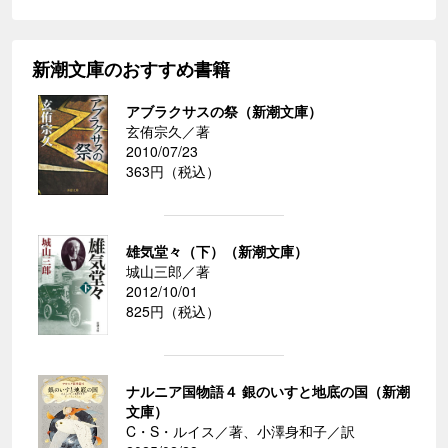
新潮文庫のおすすめ書籍
アブラクサスの祭（新潮文庫）
玄侑宗久／著
2010/07/23
363円（税込）
雄気堂々（下）（新潮文庫）
城山三郎／著
2012/10/01
825円（税込）
ナルニア国物語４ 銀のいすと地底の国（新潮
文庫）
C・S・ルイス／著、小澤身和子／訳