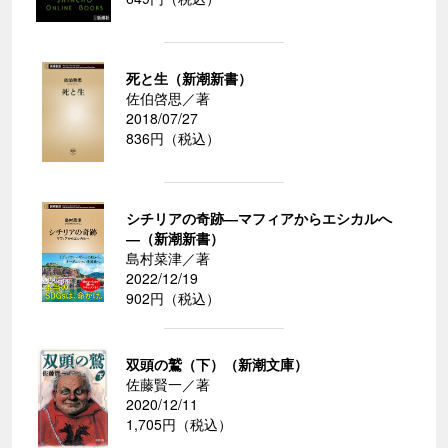
死と生（新潮新書）
佐伯啓思／著
2018/07/27
836円（税込）
シチリアの奇跡―マフィアからエシカルへ
―（新潮新書）
島村菜津／著
2022/12/19
902円（税込）
双頭の鷲（下）（新潮文庫）
佐藤賢一／著
2020/12/11
1,705円（税込）