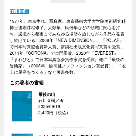
石川直樹
1977年、東京生れ。写真家。東京藝術大学大学院美術研究科
博士後期課程修了。人類学、民俗学などの領域に関心を持
ち、辺境から都市まであらゆる場所を旅しながら作品を発表
し続けている。2008年『NEW DIMENSION』、『POLAR』
で日本写真協会賞新人賞、講談社出版文化賞写真賞を受賞、
2011年『CORONA』で土門拳賞、2020年『EVEREST』、
『まれびと』で日本写真協会賞作家賞を受賞。他に『最後の
冒険家』（2008年、開高健ノンフィクション賞受賞）、『地
上に星座をつくる』など著書多数。
この著者の書籍
最後の山
石川直樹／著
2025/09/19
2,420円（税込）