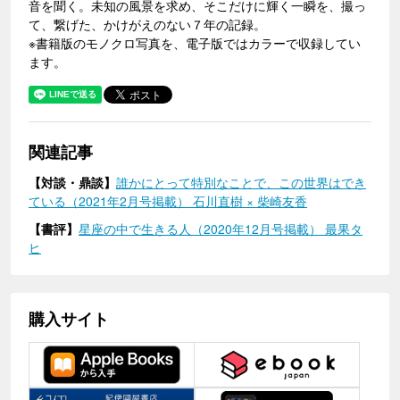
音を聞く。未知の風景を求め、そこだけに輝く一瞬を、撮っ
て、繋げた、かけがえのない７年の記録。
※書籍版のモノクロ写真を、電子版ではカラーで収録してい
ます。
関連記事
【対談・鼎談】
誰かにとって特別なことで、この世界はでき
ている（2021年2月号掲載） 石川直樹 × 柴崎友香
【書評】
星座の中で生きる人（2020年12月号掲載） 最果タ
ヒ
購入サイト