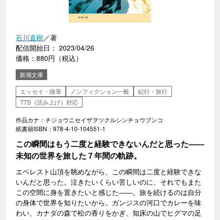
石川直樹
／著
配信開始日： 2023/04/26
価格：880円（税込）
新潮文庫
エッセイ・随筆
ノンフィクション一般
紀行・旅行
TTS（読み上げ）対応
作品カナ：チジョウニセイザヲツクルシンチョウブンコ
紙書籍ISBN：978-4-10-104551-1
この瞬間はもう二度と経験できないんだと思った――
未知の世界を旅した７年間の軌跡。
エベレスト山頂を眺めながら、この瞬間は二度と経験できな
いんだと思った。泣きたいくらい苦しいのに、それでもまた
この空間に身を置きたいと感じた――。旅を続けるのは自分
の身体で世界を知りたいから。ガンジスの河口でカレーを味
わい、カナダの森で松の香りをかぎ、知床の山でヒグマの足