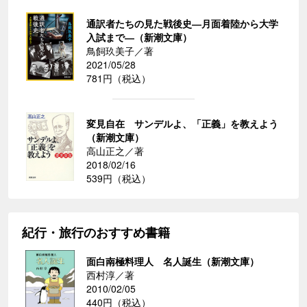
通訳者たちの見た戦後史―月面着陸から大学
入試まで―（新潮文庫）
鳥飼玖美子／著
2021/05/28
781円（税込）
変見自在 サンデルよ、「正義」を教えよう
（新潮文庫）
高山正之／著
2018/02/16
539円（税込）
紀行・旅行のおすすめ書籍
面白南極料理人 名人誕生（新潮文庫）
西村淳／著
2010/02/05
440円（税込）