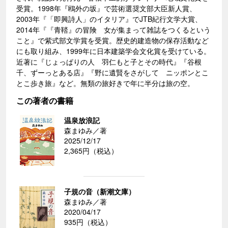
受賞。1998年『鴎外の坂』で芸術選奨文部大臣新人賞、
2003年『「即興詩人」のイタリア』でJTB紀行文学大賞、
2014年『『青鞜』の冒険 女が集まって雑誌をつくるという
こと』で紫式部文学賞を受賞。歴史的建造物の保存活動など
にも取り組み、1999年に日本建築学会文化賞を受けている。
近著に『じょっぱりの人 羽仁もと子とその時代』『谷根
千、ずーっとある店』『野に遺賢をさがして ニッポンとこ
とこ歩き旅』など。無類の旅好きで年に半分は旅の空。
この著者の書籍
温泉放浪記
森まゆみ／著
2025/12/17
2,365円（税込）
子規の音（新潮文庫）
森まゆみ／著
2020/04/17
935円（税込）