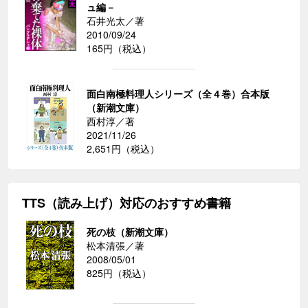
ュ編－
石井光太／著
2010/09/24
165円（税込）
面白南極料理人シリーズ（全４巻）合本版
（新潮文庫）
西村淳／著
2021/11/26
2,651円（税込）
TTS（読み上げ）対応のおすすめ書籍
死の枝（新潮文庫）
松本清張／著
2008/05/01
825円（税込）