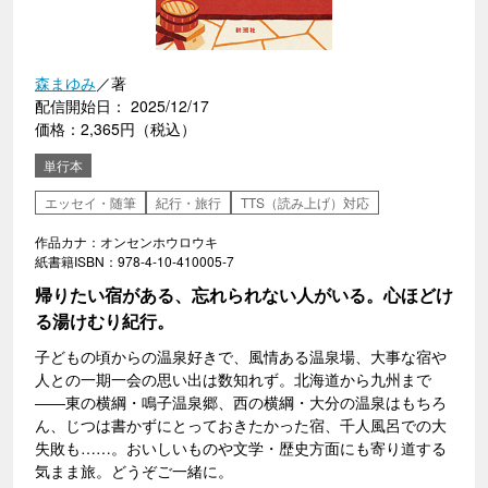
森まゆみ
／著
配信開始日： 2025/12/17
価格：2,365円（税込）
単行本
エッセイ・随筆
紀行・旅行
TTS（読み上げ）対応
作品カナ：オンセンホウロウキ
紙書籍ISBN：978-4-10-410005-7
帰りたい宿がある、忘れられない人がいる。心ほどけ
る湯けむり紀行。
子どもの頃からの温泉好きで、風情ある温泉場、大事な宿や
人との一期一会の思い出は数知れず。北海道から九州まで
――東の横綱・鳴子温泉郷、西の横綱・大分の温泉はもちろ
ん、じつは書かずにとっておきたかった宿、千人風呂での大
失敗も……。おいしいものや文学・歴史方面にも寄り道する
気まま旅。どうぞご一緒に。