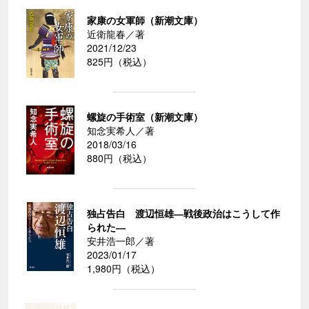
家康の女軍師（新潮文庫）
近衛龍春／著
2021/12/23
825円（税込）
螺旋の手術室（新潮文庫）
知念実希人／著
2018/03/16
880円（税込）
独占告白 渡辺恒雄―戦後政治はこうして作
られた―
安井浩一郎／著
2023/01/17
1,980円（税込）