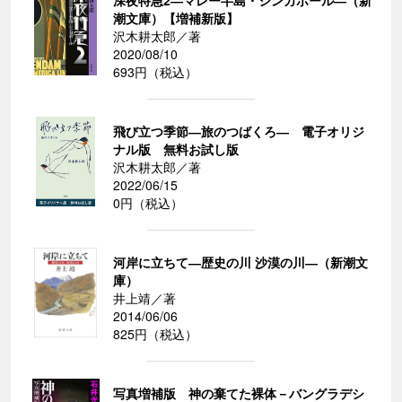
深夜特急2―マレー半島・シンガポール―（新
潮文庫）【増補新版】
沢木耕太郎／著
2020/08/10
693円（税込）
飛び立つ季節―旅のつばくろ― 電子オリジ
ナル版 無料お試し版
沢木耕太郎／著
2022/06/15
0円（税込）
河岸に立ちて―歴史の川 沙漠の川―（新潮文
庫）
井上靖／著
2014/06/06
825円（税込）
写真増補版 神の棄てた裸体－バングラデシ