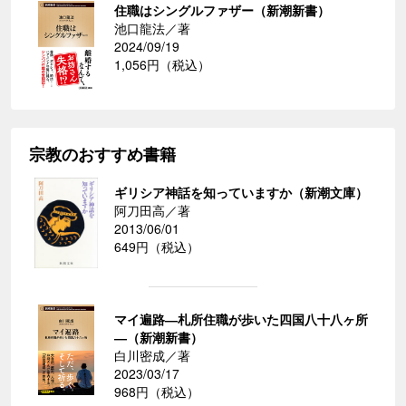
住職はシングルファザー（新潮新書）
池口龍法／著
2024/09/19
1,056円（税込）
宗教のおすすめ書籍
ギリシア神話を知っていますか（新潮文庫）
阿刀田高／著
2013/06/01
649円（税込）
マイ遍路―札所住職が歩いた四国八十八ヶ所
―（新潮新書）
白川密成／著
2023/03/17
968円（税込）