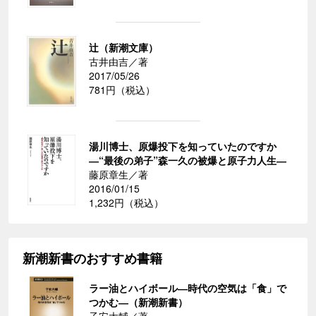
辻（新潮文庫）
古井由吉／著
2017/05/26
781円（税込）
湯川博士、原爆投下を知っていたのですか
―“最後の弟子”森一久の被爆と原子力人生―
藤原章生／著
2016/01/15
1,232円（税込）
新潮新書のおすすめ書籍
ラー油とハイボール―時代の空気は「食」で
つかむ―（新潮新書）