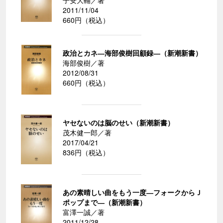
子安大輔／著
2011/11/04
660円（税込）
政治とカネ―海部俊樹回顧録―（新潮新書）
海部俊樹／著
2012/08/31
660円（税込）
ヤセないのは脳のせい（新潮新書）
茂木健一郎／著
2017/04/21
836円（税込）
あの素晴しい曲をもう一度―フォークからＪ
ポップまで―（新潮新書）
富澤一誠／著
2011/12/28