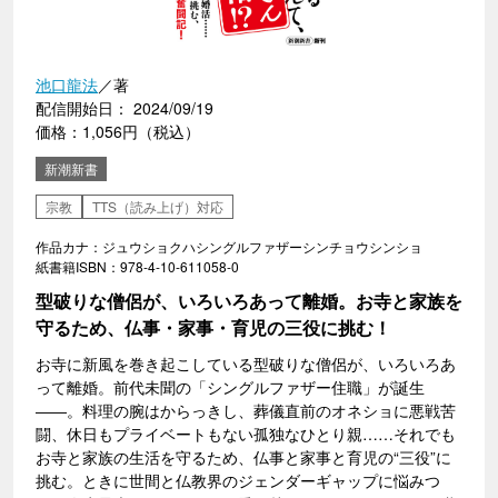
池口龍法
／著
配信開始日： 2024/09/19
価格：1,056円（税込）
新潮新書
宗教
TTS（読み上げ）対応
作品カナ：ジュウショクハシングルファザーシンチョウシンショ
紙書籍ISBN：978-4-10-611058-0
型破りな僧侶が、いろいろあって離婚。お寺と家族を
守るため、仏事・家事・育児の三役に挑む！
お寺に新風を巻き起こしている型破りな僧侶が、いろいろあ
って離婚。前代未聞の「シングルファザー住職」が誕生
――。料理の腕はからっきし、葬儀直前のオネショに悪戦苦
闘、休日もプライベートもない孤独なひとり親……それでも
お寺と家族の生活を守るため、仏事と家事と育児の“三役”に
挑む。ときに世間と仏教界のジェンダーギャップに悩みつ