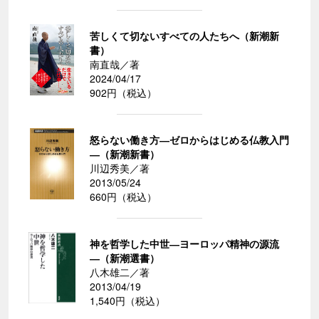
苦しくて切ないすべての人たちへ（新潮新
書）
南直哉／著
2024/04/17
902円（税込）
怒らない働き方―ゼロからはじめる仏教入門
―（新潮新書）
川辺秀美／著
2013/05/24
660円（税込）
神を哲学した中世―ヨーロッパ精神の源流
―（新潮選書）
八木雄二／著
2013/04/19
1,540円（税込）