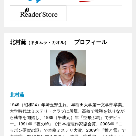
北村薫
プロフィール
（キタムラ・カオル）
北村薫
1949（昭和24）年埼玉県生れ。早稲田大学第一文学部卒業。
大学時代はミステリ・クラブに所属。高校で教鞭を執りなが
ら執筆を開始し、1989（平成元）年『空飛ぶ馬』でデビュ
ー。1991年『夜の蝉』で日本推理作家協会賞、2006年『ニ
ッポン硬貨の謎』で本格ミステリ大賞、2009年『鷺と雪』で