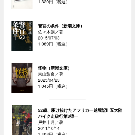
1,320円（税込）
警官の条件（新潮文庫）
佐々木譲／著
2015/07/03
1,089円（税込）
怪物（新潮文庫）
東山彰良／著
2025/04/23
1,045円（税込）
52歳、駆け抜けたアフリカ―越境記II 五大陸
バイク走破行第3弾―
戸井十月／著
2011/10/14
1,408円（税込）