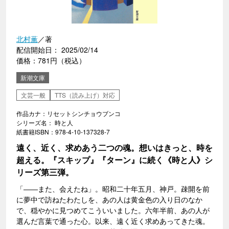
北村薫
／著
配信開始日： 2025/02/14
価格：781円（税込）
新潮文庫
文芸一般
TTS（読み上げ）対応
作品カナ：リセットシンチョウブンコ
シリーズ名： 時と人
紙書籍ISBN：978-4-10-137328-7
遠く、近く、求めあう二つの魂。想いはきっと、時を
超える。『スキップ』『ターン』に続く《時と人》シ
リーズ第三弾。
「――また、会えたね」。昭和二十年五月、神戸。疎開を前
に夢中で訪ねたわたしを、あの人は黄金色の入り日のなか
で、穏やかに見つめてこういいました。六年半前、あの人が
選んだ言葉で通った心。以来、遠く近く求めあってきた魂。