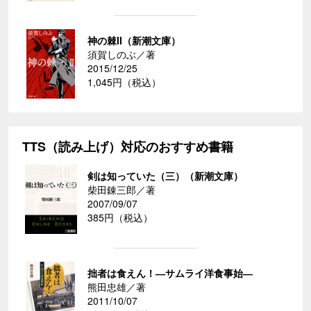
神の棘II（新潮文庫）
須賀しのぶ／著
2015/12/25
1,045円（税込）
TTS（読み上げ）対応のおすすめ書籍
剣は知っていた（三）（新潮文庫）
柴田錬三郎／著
2007/09/07
385円（税込）
拙者は食えん！―サムライ洋食事始―
熊田忠雄／著
2011/10/07