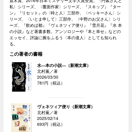
直木賞、2016年日本ミステリー文学大賞受賞。〈円紫さんと
私〉シリーズ、〈覆面作家〉シリーズ、『スキップ』『ター
ン』『リセット』の〈時と人〉三部作、〈ベッキーさん〉シ
リーズ、〈いとま申して〉三部作、〈中野のお父さん〉シリ
ーズ、『飲めば都』『ヴェネツィア便り』『雪月花』『水 本
の小説』など著書多数。アンソロジーや『本と幸せ』などの
エッセイ、評論に腕をふるう〈本の達人〉としても知られ
る。
この著者の書籍
水―本の小説―（新潮文庫）
北村薫／著
2026/03/30
781円（税込）
ヴェネツィア便り（新潮文庫）
北村薫／著
2025/02/14
693円（税込）