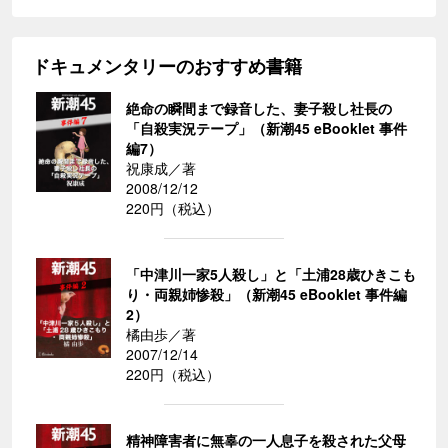
ドキュメンタリーのおすすめ書籍
絶命の瞬間まで録音した、妻子殺し社長の
「自殺実況テープ」（新潮45 eBooklet 事件
編7）
祝康成／著
2008/12/12
220円（税込）
「中津川一家5人殺し」と「土浦28歳ひきこも
り・両親姉惨殺」（新潮45 eBooklet 事件編
2）
橘由歩／著
2007/12/14
220円（税込）
精神障害者に無辜の一人息子を殺された父母