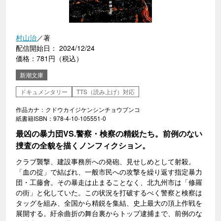
村山治
／著
配信開始日： 2024/12/24
価格：781円（税込）
新潮文庫
ドキュメンタリー
TTS（読み上げ）対応
作品カナ：クドウカイジケンシンチョウブンコ
紙書籍ISBN：978-4-10-105551-0
最凶の暴力団VS.警察・検察の精鋭たち。前例のない
捜査の全貌を描くノンフィクション。
クラブ襲撃、建設事務所への発砲、見せしめとして射殺。
「血の掟」で結ばれ、一般市民への攻撃を繰り返す指定暴力
団・工藤會。その暴走は止まることなく、北九州市は「修羅
の街」と化していた。この状況を打破するべく警察と検察は
タッグを組み、全国から精鋭を集結、史上最大の頂上作戦を
展開する。紆余曲折の舞台裏からトップ逮捕まで、前例のな