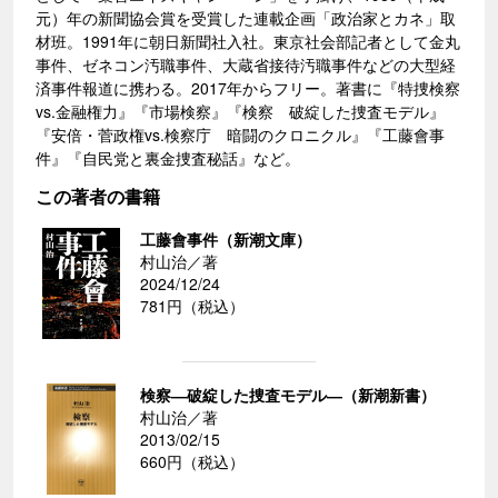
元）年の新聞協会賞を受賞した連載企画「政治家とカネ」取
材班。1991年に朝日新聞社入社。東京社会部記者として金丸
事件、ゼネコン汚職事件、大蔵省接待汚職事件などの大型経
済事件報道に携わる。2017年からフリー。著書に『特捜検察
vs.金融権力』『市場検察』『検察 破綻した捜査モデル』
『安倍・菅政権vs.検察庁 暗闘のクロニクル』『工藤會事
件』『自民党と裏金捜査秘話』など。
この著者の書籍
工藤會事件（新潮文庫）
村山治／著
2024/12/24
781円（税込）
検察―破綻した捜査モデル―（新潮新書）
村山治／著
2013/02/15
660円（税込）