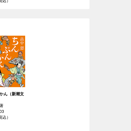
（税込）
かん（新潮文
著
03
（税込）