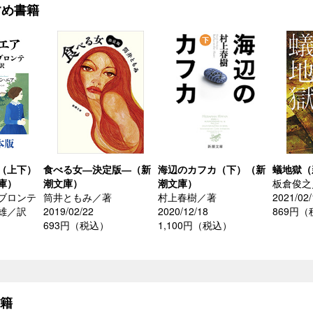
すめ書籍
（上下）
食べる女―決定版―（新
海辺のカフカ（下）（新
蟻地獄（
庫）
潮文庫）
潮文庫）
板倉俊之
ブロンテ
筒井ともみ／著
村上春樹／著
2021/02/
雄／訳
2019/02/22
2020/12/18
869円
693円（税込）
1,100円（税込）
）
書籍