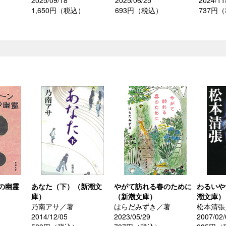
2025/09/18
2025/06/25
2024/11
1,650円（税込）
693円（税込）
737円
）
の幽霊
あなた（下）（新潮文
やがて訪れる春のために
わるいや
庫）
（新潮文庫）
潮文庫）
乃南アサ／著
はらだみずき／著
松本清張
2014/12/05
2023/05/29
2007/02/