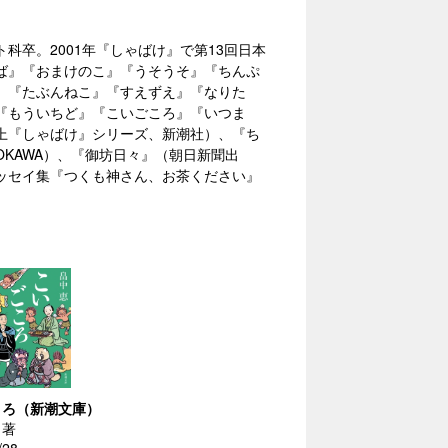
卒。2001年『しゃばけ』で第13回日本
ば』『おまけのこ』『うそうそ』『ちんぷ
』『たぶんねこ』『すえずえ』『なりた
『もういちど』『こいごころ』『いつま
上『しゃばけ』シリーズ、新潮社）、『ち
KAWA）、『御坊日々』（朝日新聞出
ッセイ集『つくも神さん、お茶ください』
ころ（新潮文庫）
／著