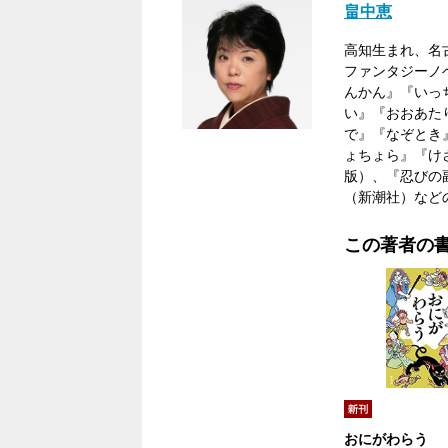
畠中恵
高知生まれ、名
ファンタジーノ
んかん』『いっ
い』『おおあた
で』『なぞとき
ょちょら』『け
版）、『忍びの
（新潮社）など
この著者の
おにがわらう