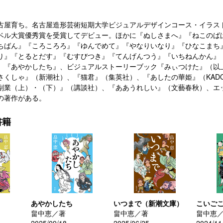
古屋育ち。名古屋造形芸術短期大学ビジュアルデザインコース・イラスト科
ベル大賞優秀賞を受賞してデビュー。ほかに『ぬしさまへ』『ねこのば
ちばん』『ころころろ』『ゆんでめて』『やなりいなり』『ひなこまち
り』『とるとだす』『むすびつき』『てんげんつう』『いちねんかん』
』『あやかしたち』、ビジュアルストーリーブック『みぃつけた』（以
さくしゃ』（新潮社）、『猫君』（集英社）、『あしたの華姫』（KADO
副業（上）・（下）』（講談社）、『ああうれしい』（文藝春秋）、エ
の著作がある。
書籍
あやかしたち
いつまで（新潮文庫）
こいご
畠中恵／著
畠中恵／著
畠中恵