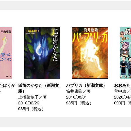
たぼくが
狐笛のかなた（新潮文
パプリカ（新潮文庫）
おおあた
）
庫）
筒井康隆／著
畠中恵／
上橋菜穂子／著
2010/08/01
2020/04/
2016/02/26
935円（税込）
693円
935円（税込）