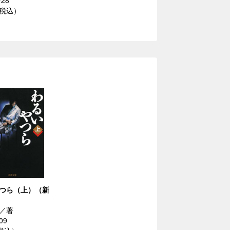
/28
（税込）
つら（上）（新
／著
09