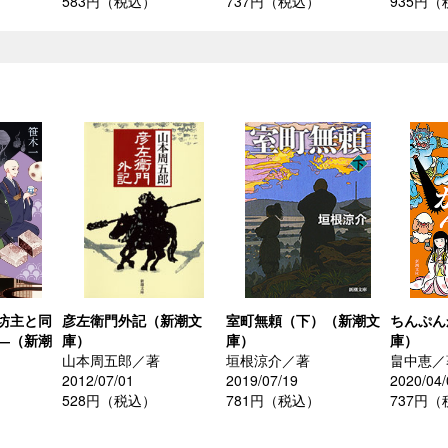
583円（税込）
737円（税込）
935円
坊主と同
彦左衛門外記（新潮文
室町無頼（下）（新潮文
ちんぷん
―（新潮
庫）
庫）
庫）
山本周五郎／著
垣根涼介／著
畠中恵／
2012/07/01
2019/07/19
2020/04/
528円（税込）
781円（税込）
737円