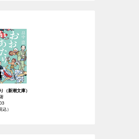
り（新潮文庫）
著
03
（税込）