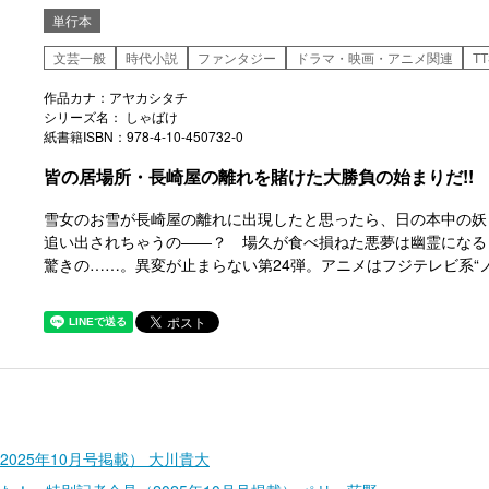
単行本
文芸一般
時代小説
ファンタジー
ドラマ・映画・アニメ関連
T
作品カナ：アヤカシタチ
シリーズ名： しゃばけ
紙書籍ISBN：978-4-10-450732-0
皆の居場所・長崎屋の離れを賭けた大勝負の始まりだ!!
雪女のお雪が長崎屋の離れに出現したと思ったら、日の本中の妖
追い出されちゃうの――？ 場久が食べ損ねた悪夢は幽霊になる
驚きの……。異変が止まらない第24弾。アニメはフジテレビ系“ノイ
025年10月号掲載） 大川貴大