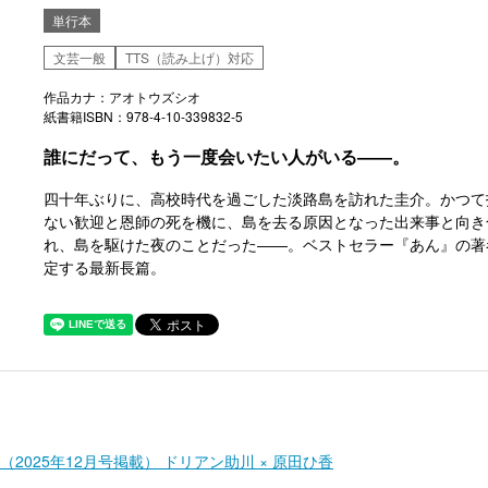
単行本
文芸一般
TTS（読み上げ）対応
作品カナ：アオトウズシオ
紙書籍ISBN：978-4-10-339832-5
誰にだって、もう一度会いたい人がいる――。
四十年ぶりに、高校時代を過ごした淡路島を訪れた圭介。かつて
ない歓迎と恩師の死を機に、島を去る原因となった出来事と向き
れ、島を駆けた夜のことだった――。ベストセラー『あん』の著
定する最新長篇。
2025年12月号掲載） ドリアン助川 × 原田ひ香