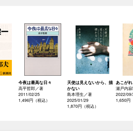
今夜は最高な日々
天使は見えないから、描
あこがれ
高平哲郎／著
かない
瀬戸内寂
2011/02/25
島本理生／著
2022/09/
）
1,496円（税込）
2025/01/29
1,650
1,870円（税込）