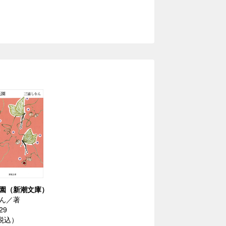
園（新潮文庫）
ん／著
29
（税込）