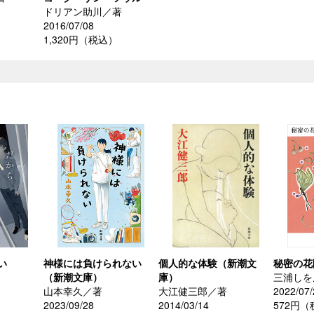
ドリアン助川／著
）
2016/07/08
1,320円（税込）
い
神様には負けられない
個人的な体験（新潮文
秘密の花
（新潮文庫）
庫）
三浦しを
山本幸久／著
大江健三郎／著
2022/07/
）
2023/09/28
2014/03/14
572円