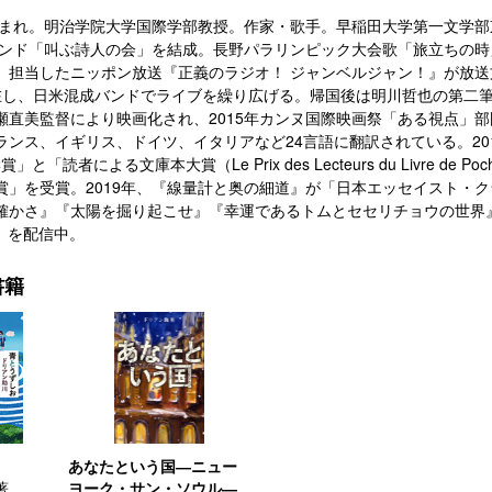
京生まれ。明治学院大学国際学部教授。作家・歌手。早稲田大学第一文学
年バンド「叫ぶ詩人の会」を結成。長野パラリンピック大会歌「旅立ちの
。担当したニッポン放送『正義のラジオ！ ジャンベルジャン！』が放送文
在し、日米混成バンドでライブを繰り広げる。帰国後は明川哲也の第二
瀬直美監督により映画化され、2015年カンヌ国際映画祭「ある視点」
ランス、イギリス、ドイツ、イタリアなど24言語に翻訳されている。20
賞」と「読者による文庫本大賞（Le Prix des Lecteurs du Livre d
賞」を受賞。2019年、『線量計と奥の細道』が「日本エッセイスト・
確かさ』『太陽を掘り起こせ』『幸運であるトムとセセリチョウの世界』な
S」を配信中。
書籍
あなたという国―ニュー
著
ヨーク・サン・ソウル―