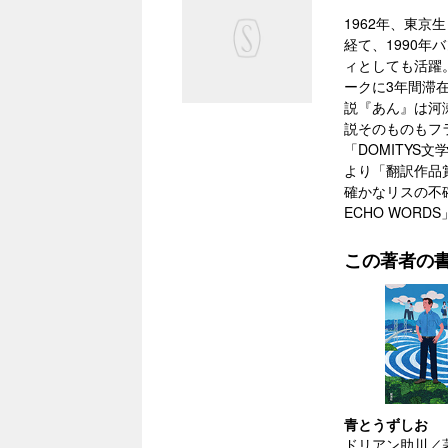
1962年、東
経て、1990
ィとしても活躍
ークに3年間滞
説『あん』は河
説そのものもフ
「DOMITYS文学
より「翻訳作品
確かなリスの不
ECHO WORD
この著者の
青とうずしお
ドリアン助川／