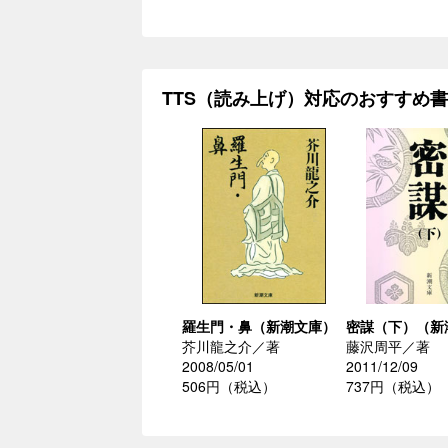
TTS（読み上げ）対応のおすすめ
羅生門・鼻（新潮文庫）
密謀（下）（新
芥川龍之介／著
藤沢周平／著
2008/05/01
2011/12/09
506円（税込）
737円（税込）