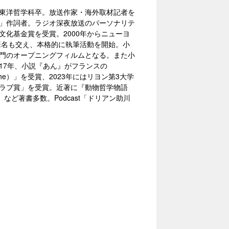
部東洋哲学科卒。放送作家・海外取材記者を
時」作詞者。ラジオ深夜放送のパーソナリテ
化基金賞を受賞。2000年からニューヨ
筆名も交え、本格的に執筆活動を開始。小
部門のオープニングフィルムとなる。また小
17年、小説『あん』がフランスの
e Poche）」を受賞、2023年にはリヨン第3大学
クラブ賞」を受賞。近著に『動物哲学物語
ど著書多数。Podcast「ドリアン助川