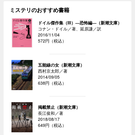
ミステリのおすすめ書籍
ドイル傑作集（III）―恐怖編―（新潮文庫）
コナン・ドイル／著、延原謙／訳
2016/11/04
572円（税込）
五能線の女（新潮文庫）
西村京太郎／著
2014/09/05
638円（税込）
掲載禁止（新潮文庫）
長江俊和／著
2018/08/17
649円（税込）