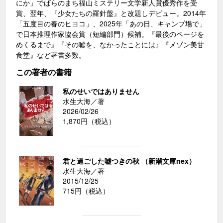
にか」でばらのまち福山ミステリー文学新人賞優秀作を受
賞、翌年、『少女たちの羅針盤』と改題しデビュー。2014年
「五度目の春のヒヨコ」、2025年「あの日、キャンプ場で」
で日本推理作家協会賞（短編部門）候補。『最後のページを
めくるまで』『その嘘を、なかったことには』『メゾン美甘
食堂』など著書多数。
この著者の書籍
私のせいではありません
水生大海／著
2026/02/26
1,870円（税込）
君と過ごした嘘つきの秋 （新潮文庫nex）
水生大海／著
2015/12/25
715円（税込）