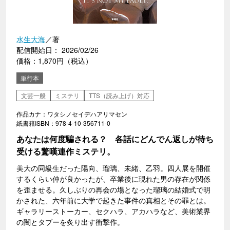
水生大海
／著
配信開始日： 2026/02/26
価格：1,870円（税込）
単行本
文芸一般
ミステリ
TTS（読み上げ）対応
作品カナ：ワタシノセイデハアリマセン
紙書籍ISBN：978-4-10-356711-0
あなたは何度騙される？ 各話にどんでん返しが待ち
受ける驚嘆連作ミステリ。
美大の同級生だった陽向、瑠璃、未緒、乙羽。四人展を開催
するくらい仲が良かったが、卒業後に現れた男の存在が関係
を歪ませる。久しぶりの再会の場となった瑠璃の結婚式で明
かされた、六年前に大学で起きた事件の真相とその罪とは。
ギャラリーストーカー、セクハラ、アカハラなど、美術業界
の闇とタブーを炙り出す衝撃作。