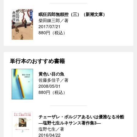
眠狂四郎無頼控（三）（新潮文庫）
柴田錬三郎／著
2017/07/21
880円（税込）
単行本のおすすめ書籍
黄色い目の魚
佐藤多佳子／著
2008/05/01
880円（税込）
チェーザレ・ボルジアあるいは優雅なる冷酷
―塩野七生ルネサンス著作集3―
塩野七生／著
2016/04/22